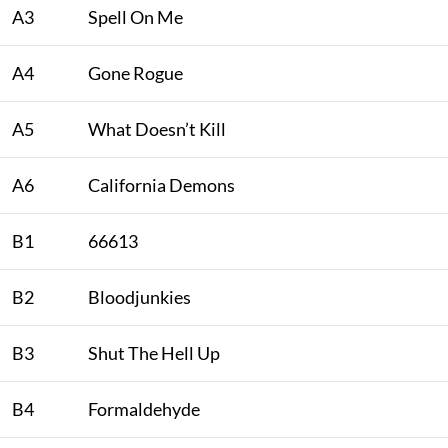
A3
Spell On Me
A4
Gone Rogue
A5
What Doesn’t Kill
A6
California Demons
B1
66613
B2
Bloodjunkies
B3
Shut The Hell Up
B4
Formaldehyde