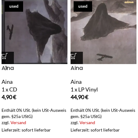
used
used
Aina
Aina
Aina
Aina
1 x CD
1 x LP Vinyl
4,90
€
44,90
€
Enthält 0% USt. (kein USt-Ausweis
Enthält 0% USt. (kein USt-Ausweis
gem. §25a UStG)
gem. §25a UStG)
zzgl.
Versand
zzgl.
Versand
Lieferzeit: sofort lieferbar
Lieferzeit: sofort lieferbar