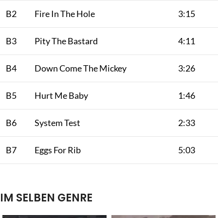
B2
Fire In The Hole
3:15
B3
Pity The Bastard
4:11
B4
Down Come The Mickey
3:26
B5
Hurt Me Baby
1:46
B6
System Test
2:33
B7
Eggs For Rib
5:03
IM SELBEN GENRE