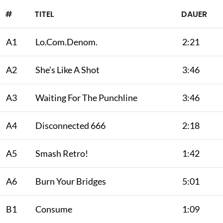
#
TITEL
DAUER
A1
Lo.Com.Denom.
2:21
A2
She’s Like A Shot
3:46
A3
Waiting For The Punchline
3:46
A4
Disconnected 666
2:18
A5
Smash Retro!
1:42
A6
Burn Your Bridges
5:01
B1
Consume
1:09