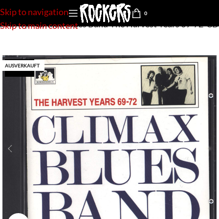
Skip to navigation
0
e
»
Shop
»
Climax Blues Band-The Harvest Years 69-72-CD
Skip to main content
AUSVERKAUFT
used