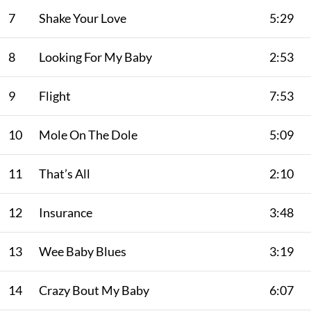
7
Shake Your Love
5:29
8
Looking For My Baby
2:53
9
Flight
7:53
10
Mole On The Dole
5:09
11
That’s All
2:10
12
Insurance
3:48
13
Wee Baby Blues
3:19
14
Crazy Bout My Baby
6:07