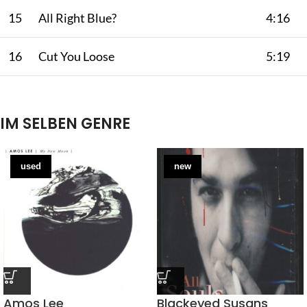
15
All Right Blue?
4:16
16
Cut You Loose
5:19
IM SELBEN GENRE
used
new
Amos Lee
Blackeyed Susans