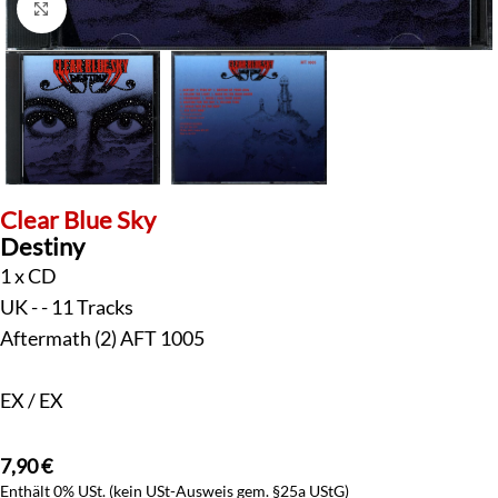
Klick zum Vergrößern
Clear Blue Sky
Destiny
1 x CD
UK - - 11 Tracks
Aftermath (2) AFT 1005
EX / EX
7,90
€
Enthält 0% USt. (kein USt-Ausweis gem. §25a UStG)