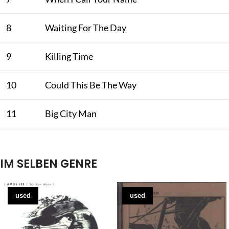
8
Waiting For The Day
9
Killing Time
10
Could This Be The Way
11
Big City Man
IM SELBEN GENRE
used
used