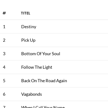
#
TITEL
1
Destiny
2
Pick Up
3
Bottom Of Your Soul
4
Follow The Light
5
Back On The Road Again
6
Vagabonds
7
When I Call Your Name