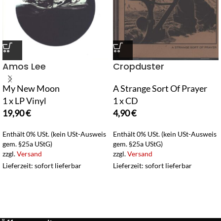
Amos Lee
Cropduster
My New Moon
A Strange Sort Of Prayer
1 x LP Vinyl
1 x CD
19,90
€
4,90
€
Enthält 0% USt. (kein USt-Ausweis
Enthält 0% USt. (kein USt-Ausweis
gem. §25a UStG)
gem. §25a UStG)
zzgl.
Versand
zzgl.
Versand
Lieferzeit: sofort lieferbar
Lieferzeit: sofort lieferbar