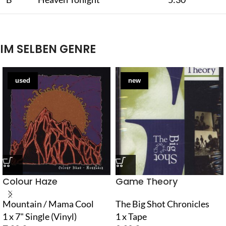
IM SELBEN GENRE
used
new
Colour Haze
Game Theory
Mountain / Mama Cool
The Big Shot Chronicles
1 x 7" Single (Vinyl)
1 x Tape