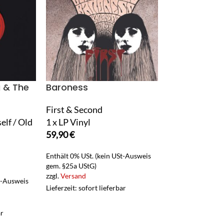
 & The
Baroness
Beck
First & Second
Uneventful Day
elf / Old
1 x LP Vinyl
Remix)
59,90
€
1 x 7" Single (V
14,90
€
Enthält 0% USt. (kein USt-Ausweis
gem. §25a UStG)
Enthält 19% USt.
zzgl.
Versand
zzgl.
Versand
t-Ausweis
Lieferzeit: sofort lieferbar
Lieferzeit: sofort 
ar