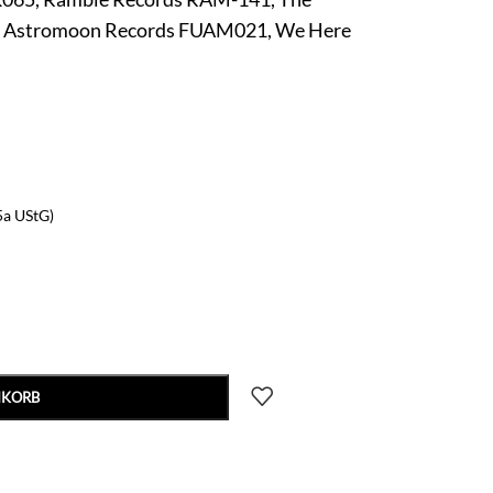
& Astromoon Records FUAM021, We Here
5a UStG)
NKORB