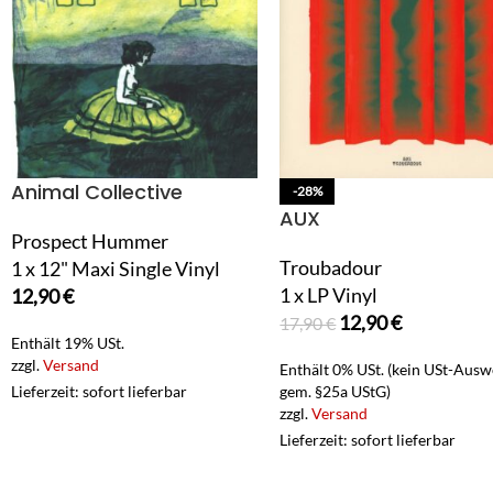
Animal Collective
-28%
AUX
Prospect Hummer
Troubadour
1 x 12" Maxi Single Vinyl
1 x LP Vinyl
12,90
€
12,90
€
17,90
€
Enthält 19% USt.
zzgl.
Versand
Enthält 0% USt. (kein USt-Ausw
Lieferzeit: sofort lieferbar
gem. §25a UStG)
zzgl.
Versand
Lieferzeit: sofort lieferbar