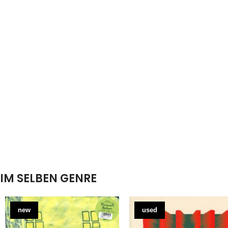
IM SELBEN GENRE
new
used