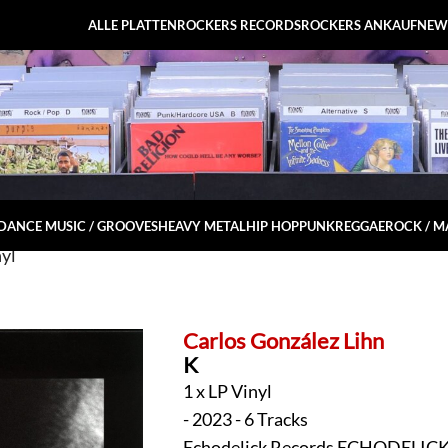
ALLE PLATTEN
ROCKERS RECORDS
ROCKERS ANKAUF
NEW
DANCE MUSIC / GROOVES
HEAVY METAL
HIP HOP
PUNK
REGGAE
ROCK / 
yl
Carlos González Lihn
K
1 x LP Vinyl
- 2023 - 6 Tracks
Echodelick Records ECHODELICK