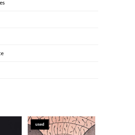
es
te
used
new