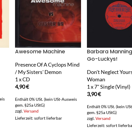
Awesome Machine
Barbara Manning
Go-Luckys!
Presence Of A Cyclops Mind
/ My Sisters' Demon
Don't Neglect Yours
1 x CD
Woman
4,90
€
1 x 7" Single (Vinyl)
3,90
€
eis
Enthält 0% USt. (kein USt-Ausweis
gem. §25a UStG)
Enthält 0% USt. (kein US
zzgl.
Versand
gem. §25a UStG)
Lieferzeit: sofort lieferbar
zzgl.
Versand
Lieferzeit: sofort lieferb