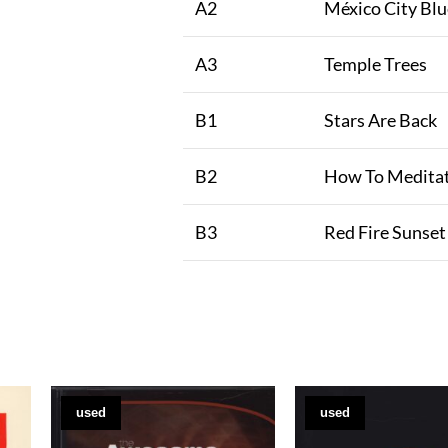
A2
México City Blu
A3
Temple Trees
B1
Stars Are Back
B2
How To Medita
B3
Red Fire Sunset
used
used