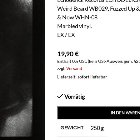
Weird Beard WB029, Fuzzed Up 
& Now WHN-08
Marbled vinyl.
EX / EX
19,90
€
Enthält 0% USt. (kein USt-Ausweis gem. §2
zzgl.
Versand
Lieferzeit: sofort lieferbar
Vorrätig
IN DEN WARE
GEWICHT
250 g