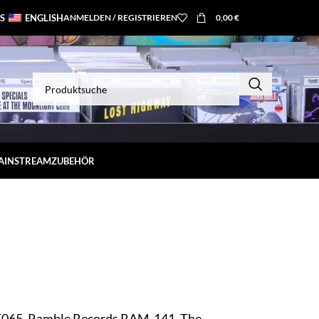
S
ENGLISH
ANMELDEN / REGISTRIEREN
0,00
€
MAINSTREAM
ZUBEHÖR
065, Ramble Records RAM-141, The