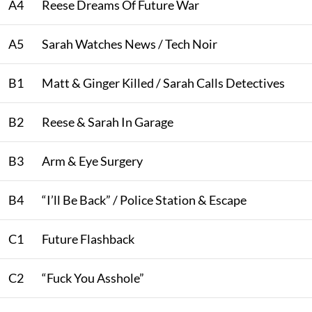
A4
Reese Dreams Of Future War
A5
Sarah Watches News / Tech Noir
B1
Matt & Ginger Killed / Sarah Calls Detectives
B2
Reese & Sarah In Garage
B3
Arm & Eye Surgery
B4
“I’ll Be Back” / Police Station & Escape
C1
Future Flashback
C2
“Fuck You Asshole”