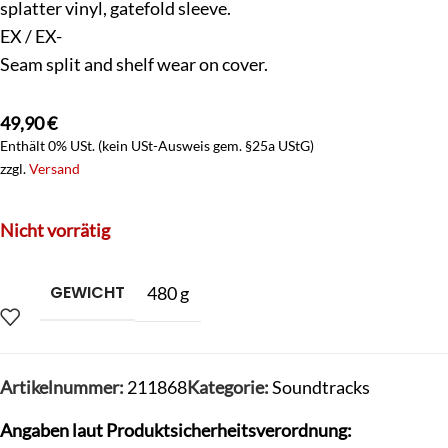
splatter vinyl, gatefold sleeve.
EX / EX-
Seam split and shelf wear on cover.
49,90
€
Enthält 0% USt. (kein USt-Ausweis gem. §25a UStG)
zzgl.
Versand
Nicht vorrätig
GEWICHT
480 g
Artikelnummer:
211868
Kategorie:
Soundtracks
Angaben laut Produktsicherheitsverordnung: