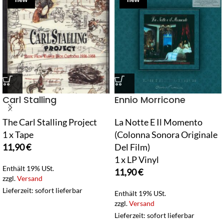
Carl Stalling
Ennio Morricone
The Carl Stalling Project
La Notte E Il Momento
1 x Tape
(Colonna Sonora Originale
11,90
€
Del Film)
1 x LP Vinyl
Enthält 19% USt.
11,90
€
zzgl.
Versand
Lieferzeit: sofort lieferbar
Enthält 19% USt.
zzgl.
Versand
Lieferzeit: sofort lieferbar