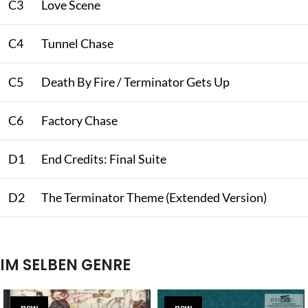
C3
Love Scene
C4
Tunnel Chase
C5
Death By Fire / Terminator Gets Up
C6
Factory Chase
D1
End Credits: Final Suite
D2
The Terminator Theme (Extended Version)
IM SELBEN GENRE
new
new