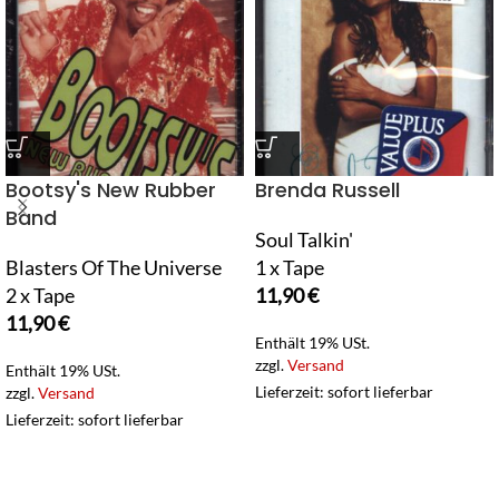
Bootsy's New Rubber
Brenda Russell
Band
Soul Talkin'
Blasters Of The Universe
1 x Tape
2 x Tape
11,90
€
11,90
€
Enthält 19% USt.
zzgl.
Versand
Enthält 19% USt.
Lieferzeit: sofort lieferbar
zzgl.
Versand
Lieferzeit: sofort lieferbar