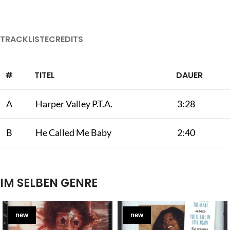
TRACKLISTE
CREDITS
#
TITEL
DAUER
A
Harper Valley P.T.A.
3:28
B
He Called Me Baby
2:40
IM SELBEN GENRE
new
new