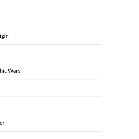
igin
hic Wars
er