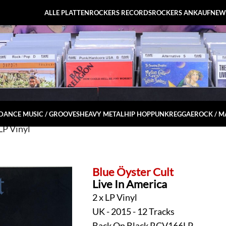
ALLE PLATTEN
ROCKERS RECORDS
ROCKERS ANKAUF
NEW
DANCE MUSIC / GROOVES
HEAVY METAL
HIP HOP
PUNK
REGGAE
ROCK / 
LP Vinyl
Blue Öyster Cult
Live In America
2 x LP Vinyl
UK - 2015 - 12 Tracks
Back On Black RCV166LP