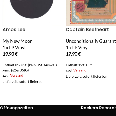
Amos Lee
Captain Beefheart
My New Moon
Unconditionally Guaran
1 x LP Vinyl
1 x LP Vinyl
19,90
€
17,90
€
Enthält 0% USt. (kein USt-Ausweis
Enthält 19% USt.
gem. §25a UStG)
zzgl.
Versand
zzgl.
Versand
Lieferzeit: sofort lieferbar
Lieferzeit: sofort lieferbar
Öffnungszeiten
Rockers Record