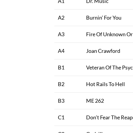
A1
Dr. Music
A2
Burnin’ For You
A3
Fire Of Unknown Or
A4
Joan Crawford
B1
Veteran Of The Psyc
B2
Hot Rails To Hell
B3
ME 262
C1
Don’t Fear The Reap