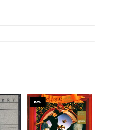
new
new