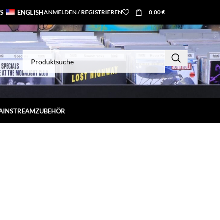
S
ENGLISH
ANMELDEN / REGISTRIEREN
0,00
€
MAINSTREAM
ZUBEHÖR