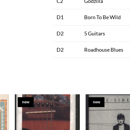
C2
Godzilla
D1
Born To Be Wild
D2
5 Guitars
D2
Roadhouse Blues
new
new