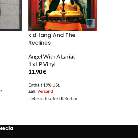
k.d. lang And The
Keane
Reclines
Dirt
Angel With A Lariat
1 x 12" Maxi S
1 x LP Vinyl
27,90
€
11,90
€
Enthält 19% USt.
zzgl.
Versand
Enthält 19% USt.
ar
Lieferzeit: sofort 
zzgl.
Versand
Lieferzeit: sofort lieferbar
Media