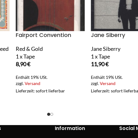
Fairport Convention
Jane Siberry
teed
Red & Gold
Jane Siberry
1 x Tape
1 x Tape
8,90
€
11,90
€
Enthält 19% USt.
Enthält 19% USt.
zzgl.
Versand
zzgl.
Versand
Lieferzeit: sofort lieferbar
Lieferzeit: sofort lieferb
s
Information
Social 