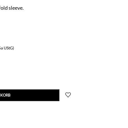
fold sleeve.
5a UStG)
NKORB