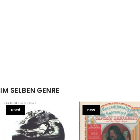
IM SELBEN GENRE
used
new