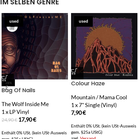
IM SELBEN GENRE
used
used
Colour Haze
-28%
Bag Of Nails
Mountain / Mama Cool
The Wolf Inside Me
1 x 7" Single (Vinyl)
1 x LP Vinyl
7,90
€
17,90
€
24,90
€
Enthält 0% USt. (kein USt-Ausweis
gem. §25a UStG)
Enthält 0% USt. (kein USt-Ausweis
zzgl.
Versand
gem. §25a UStG)