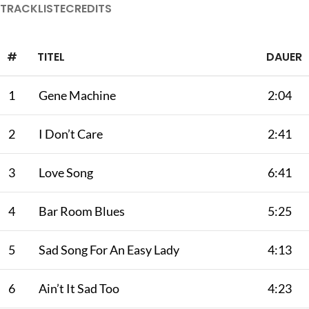
TRACKLISTE
CREDITS
#
TITEL
DAUER
1
Gene Machine
2:04
2
I Don’t Care
2:41
3
Love Song
6:41
4
Bar Room Blues
5:25
5
Sad Song For An Easy Lady
4:13
6
Ain’t It Sad Too
4:23