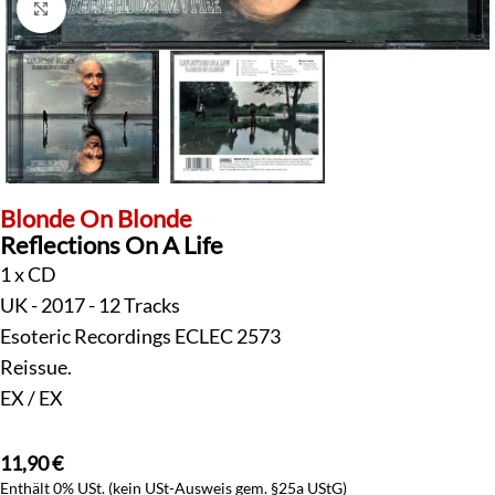
Klick zum Vergrößern
Blonde On Blonde
Reflections On A Life
1 x CD
UK - 2017 - 12 Tracks
Esoteric Recordings ECLEC 2573
Reissue.
EX / EX
11,90
€
Enthält 0% USt. (kein USt-Ausweis gem. §25a UStG)