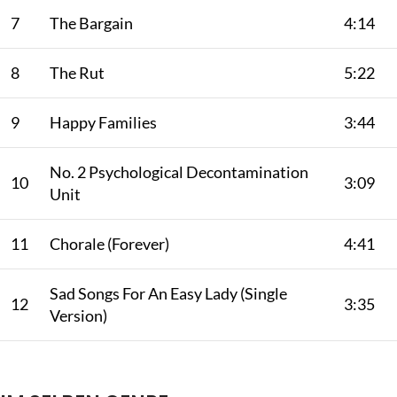
7
The Bargain
4:14
8
The Rut
5:22
9
Happy Families
3:44
No. 2 Psychological Decontamination
10
3:09
Unit
11
Chorale (Forever)
4:41
Sad Songs For An Easy Lady (Single
12
3:35
Version)