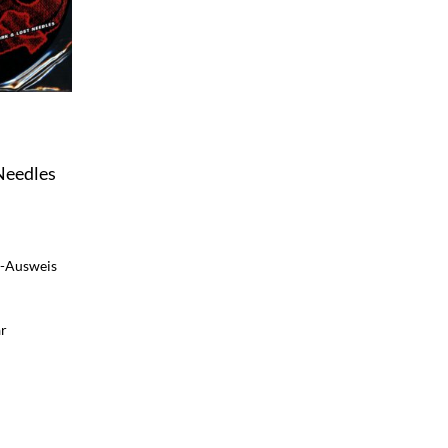
Needles
t-Ausweis
ar