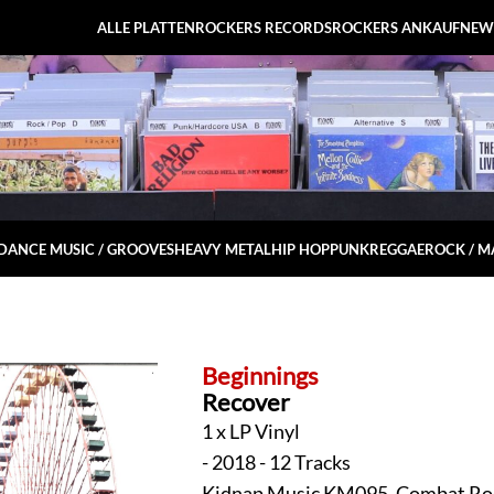
ALLE PLATTEN
ROCKERS RECORDS
ROCKERS ANKAUF
NEW
DANCE MUSIC / GROOVES
HEAVY METAL
HIP HOP
PUNK
REGGAE
ROCK / 
Beginnings
Recover
1 x LP Vinyl
- 2018 - 12 Tracks
Kidnap Music KM095, Combat Rock