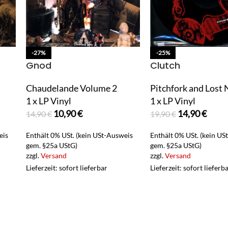
-27%
-25%
Gnod
Clutch
Chaudelande Volume 2
Pitchfork and Lost 
1 x LP Vinyl
1 x LP Vinyl
10,90
€
14,90
€
14,90
€
19,90
€
eis
Enthält 0% USt. (kein USt-Ausweis
Enthält 0% USt. (kein US
gem. §25a UStG)
gem. §25a UStG)
zzgl.
Versand
zzgl.
Versand
Lieferzeit: sofort lieferbar
Lieferzeit: sofort lieferb