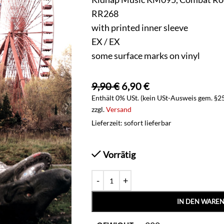
RR268
with printed inner sleeve
EX / EX
some surface marks on vinyl
9,90
€
6,90
€
Enthält 0% USt. (kein USt-Ausweis gem. §2
zzgl.
Versand
Lieferzeit: sofort lieferbar
Vorrätig
IN DEN WARE