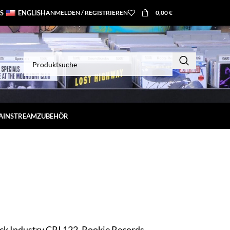
S
ENGLISH
ANMELDEN / REGISTRIEREN
0,00
€
MAINSTREAM
ZUBEHÖR
 Industry CRI 122, Rookie Records