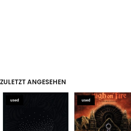
ZULETZT ANGESEHEN
used
used