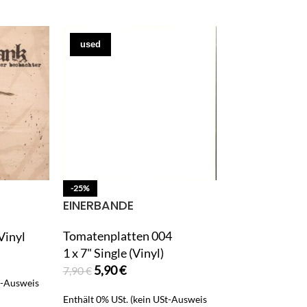
used
used
Foolproof
-25%
EINERBANDE
Farewell To M
Tomatenplatten 004
Vinyl
1 x CD
1 x 7" Single (Vinyl)
4,90
€
5,90
€
7,90
€
t-Ausweis
Enthält 0% USt. (
gem. §25a UStG)
Enthält 0% USt. (kein USt-Ausweis