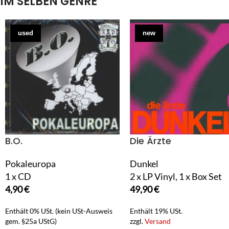
IM SELBEN GENRE
used
new
B.O.
Die Ärzte
Pokaleuropa
Dunkel
1 x CD
2 x LP Vinyl, 1 x Box Set
4,90
€
49,90
€
Enthält 0% USt. (kein USt-Ausweis
Enthält 19% USt.
gem. §25a UStG)
zzgl.
Versand