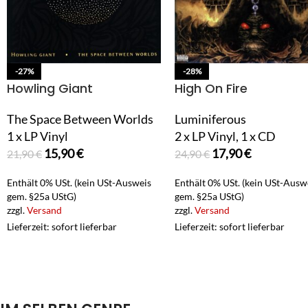
-27%
-28%
Howling Giant
High On Fire
The Space Between Worlds
Luminiferous
1 x LP Vinyl
2 x LP Vinyl, 1 x CD
15,90
€
17,90
€
21,90
€
24,90
€
Enthält 0% USt. (kein USt-Ausweis
Enthält 0% USt. (kein USt-Ausw
gem. §25a UStG)
gem. §25a UStG)
zzgl.
Versand
zzgl.
Versand
Lieferzeit: sofort lieferbar
Lieferzeit: sofort lieferbar