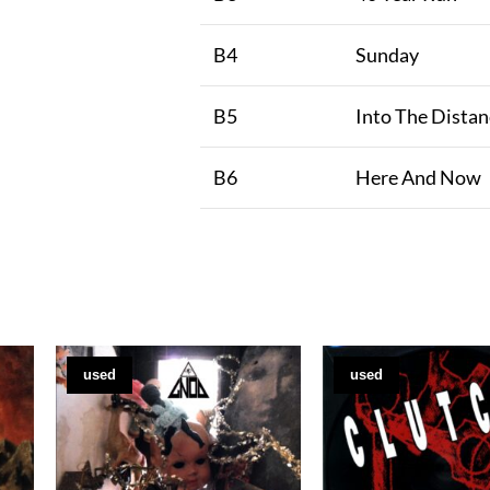
B4
Sunday
B5
Into The Distan
B6
Here And Now
used
used