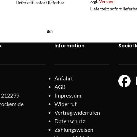
zzgl.
Versand
Lieferzeit: sofort lieferbar
Lieferzeit: sofort lieferb
s
Information
Social 
Anfahrt
AGB
1-212299
Impressum
rockers.de
Widerruf
Vertrag widerrufen
Datenschutz
Zahlungsweisen