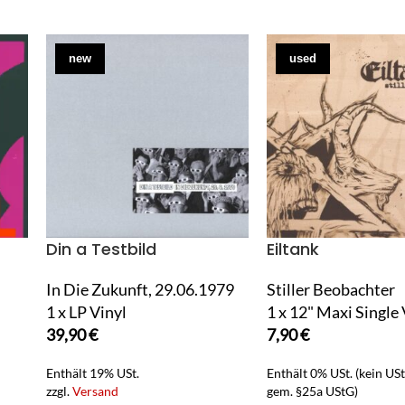
new
used
Din a Testbild
Eiltank
In Die Zukunft, 29.06.1979
Stiller Beobachter
1 x LP Vinyl
1 x 12" Maxi Single 
39,90
€
7,90
€
Enthält 19% USt.
Enthält 0% USt. (kein US
zzgl.
Versand
gem. §25a UStG)