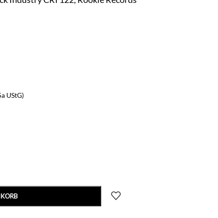
5a UStG)
NKORB