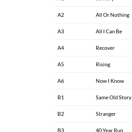
A2
All Or Nothing
A3
All I Can Be
A4
Recover
A5
Rising
A6
Now I Know
B1
Same Old Story
B2
Stranger
B3
40 Year Run