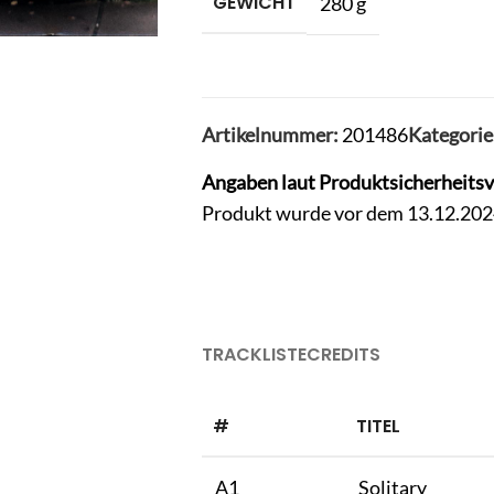
GEWICHT
280 g
Artikelnummer:
201486
Kategorie
Angaben laut Produktsicherheits
Produkt wurde vor dem 13.12.2024 
TRACKLISTE
CREDITS
#
TITEL
A1
Solitary