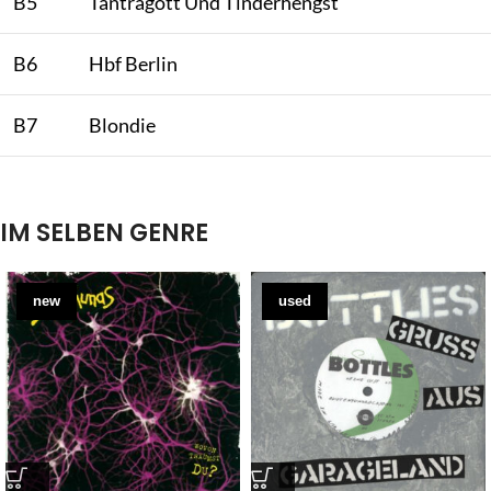
B5
Tantragott Und Tinderhengst
B6
Hbf Berlin
B7
Blondie
IM SELBEN GENRE
new
used