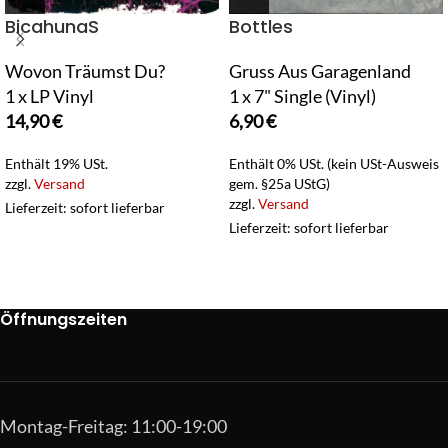
BicahunaS
Bottles
Wovon Träumst Du?
Gruss Aus Garagenland
1 x LP Vinyl
1 x 7" Single (Vinyl)
14,90
€
6,90
€
Enthält 19% USt.
Enthält 0% USt. (kein USt-Ausweis
zzgl.
Versand
gem. §25a UStG)
zzgl.
Versand
Lieferzeit: sofort lieferbar
Lieferzeit: sofort lieferbar
Öffnungszeiten
Montag-Freitag: 11:00-19:00