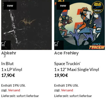
new
new
Abkehr
Ace Frehley
In Blut
Space Truckin'
1 x LP Vinyl
1 x 12" Maxi Single Vinyl
17,90
€
19,90
€
Enthält 19% USt.
Enthält 19% USt.
zzgl.
Versand
zzgl.
Versand
Lieferzeit: sofort lieferbar
Lieferzeit: sofort lieferbar