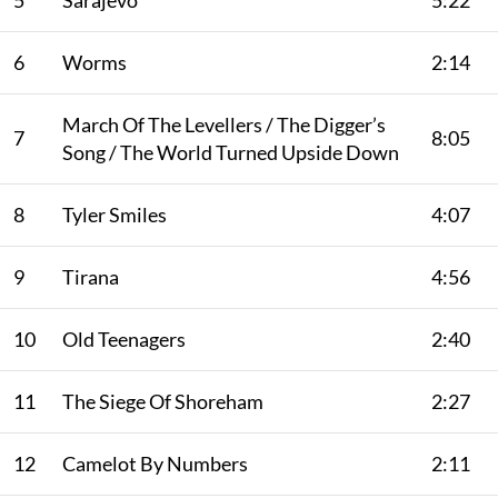
5
Sarajevo
5:22
6
Worms
2:14
March Of The Levellers / The Digger’s
7
8:05
Song / The World Turned Upside Down
8
Tyler Smiles
4:07
9
Tirana
4:56
10
Old Teenagers
2:40
11
The Siege Of Shoreham
2:27
12
Camelot By Numbers
2:11