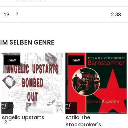
19
?
2:38
IM SELBEN GENRE
new
new
Angelic Upstarts
Attila The
Stockbroker's