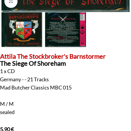
Klick zum Vergrößern
Attila The Stockbroker's Barnstormer
The Siege Of Shoreham
1 x CD
Germany - - 21 Tracks
Mad Butcher Classics MBC 015
M / M
sealed
5,90
€