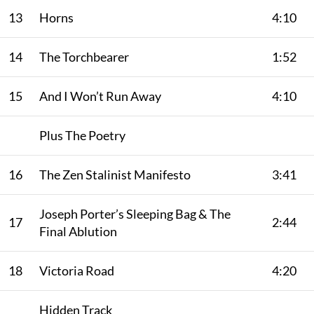
13
Horns
4:10
14
The Torchbearer
1:52
15
And I Won’t Run Away
4:10
Plus The Poetry
16
The Zen Stalinist Manifesto
3:41
Joseph Porter’s Sleeping Bag & The
17
2:44
Final Ablution
18
Victoria Road
4:20
Hidden Track