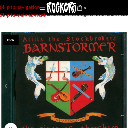
Skip to navigation
0
The Stockbroker’s Barnstormer-The Siege Of Shoreham-CD
Skip to main content
new