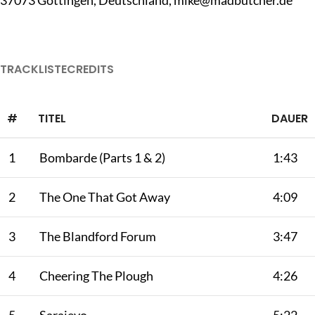
37073 Göttingen, Deutschland,
mike@madbutcher.de
TRACKLISTE
CREDITS
#
TITEL
DAUER
1
Bombarde (Parts 1 & 2)
1:43
2
The One That Got Away
4:09
3
The Blandford Forum
3:47
4
Cheering The Plough
4:26