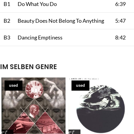
B1
Do What You Do
6:39
B2
Beauty Does Not Belong To Anything
5:47
B3
Dancing Emptiness
8:42
IM SELBEN GENRE
used
used