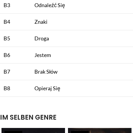
B3
Odnaleźć Się
B4
Znaki
B5
Droga
B6
Jestem
B7
Brak Słów
B8
Opieraj Się
IM SELBEN GENRE