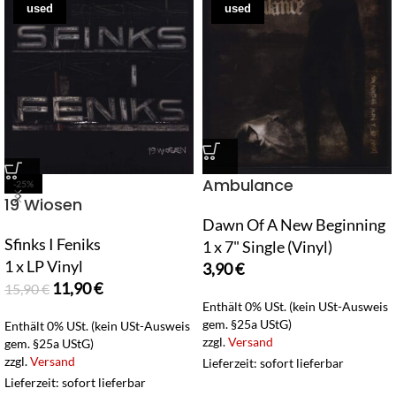
used
used
Ambulance
-25%
19 Wiosen
Dawn Of A New Beginning
Sfinks I Feniks
1 x 7" Single (Vinyl)
1 x LP Vinyl
3,90
€
11,90
€
15,90
€
Enthält 0% USt. (kein USt-Ausweis
gem. §25a UStG)
Enthält 0% USt. (kein USt-Ausweis
zzgl.
Versand
gem. §25a UStG)
zzgl.
Versand
Lieferzeit: sofort lieferbar
Lieferzeit: sofort lieferbar