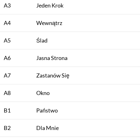
A3
Jeden Krok
A4
Wewnątrz
A5
Ślad
A6
Jasna Strona
A7
Zastanów Się
A8
Okno
B1
Państwo
B2
Dla Mnie