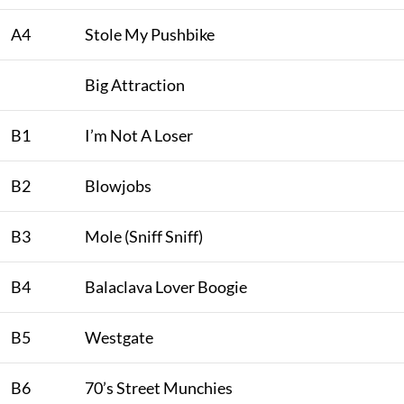
A4
Stole My Pushbike
Big Attraction
B1
I’m Not A Loser
B2
Blowjobs
B3
Mole (Sniff Sniff)
B4
Balaclava Lover Boogie
B5
Westgate
B6
70’s Street Munchies