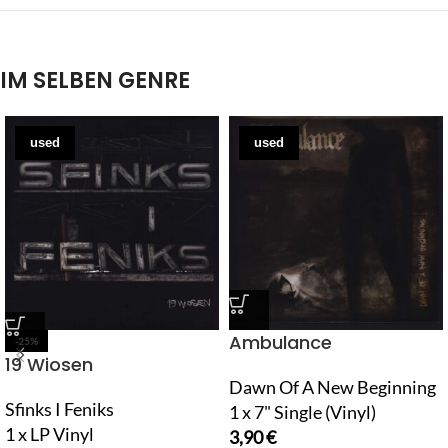
IM SELBEN GENRE
used
used
Ambulance
-25%
19 Wiosen
Dawn Of A New Beginning
Sfinks I Feniks
1 x 7" Single (Vinyl)
1 x LP Vinyl
3,90
€