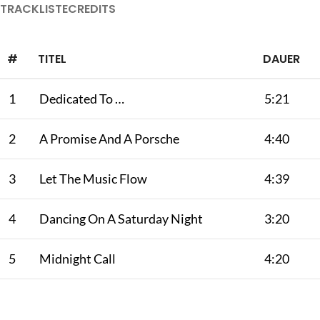
TRACKLISTE
CREDITS
#
TITEL
DAUER
1
Dedicated To …
5:21
2
A Promise And A Porsche
4:40
3
Let The Music Flow
4:39
4
Dancing On A Saturday Night
3:20
5
Midnight Call
4:20