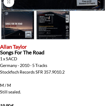
Klick zum Vergrößern
Allan Taylor
Songs For The Road
1 x SACD
Germany - 2010 - 5 Tracks
Stockfisch Records SFR 357.9010.2
M / M
Still sealed.
19,90
€