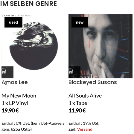
IM SELBEN GENRE
used
new
Amos Lee
Blackeyed Susans
My New Moon
All Souls Alive
1 x LP Vinyl
1 x Tape
19,90
€
11,90
€
Enthält 0% USt. (kein USt-Ausweis
Enthält 19% USt.
gem. §25a UStG)
zzgl.
Versand