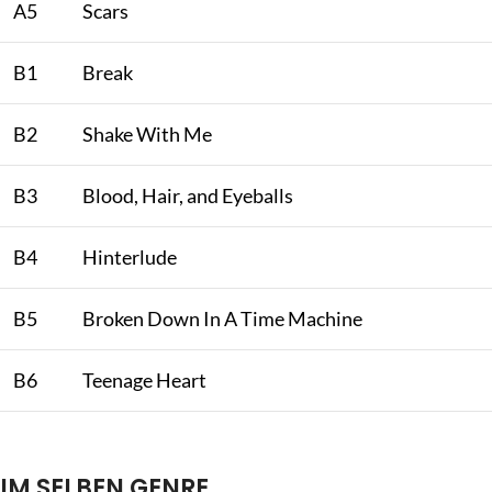
A5
Scars
B1
Break
B2
Shake With Me
B3
Blood, Hair, and Eyeballs
B4
Hinterlude
B5
Broken Down In A Time Machine
B6
Teenage Heart
IM SELBEN GENRE