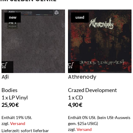
new
used
Afi
Athrenody
Bodies
Crazed Development
1 x LP Vinyl
1 x CD
25,90
€
4,90
€
Enthält 19% USt.
Enthält 0% USt. (kein USt-Ausweis
zzgl.
Versand
gem. §25a UStG)
zzgl.
Versand
Lieferzeit: sofort lieferbar