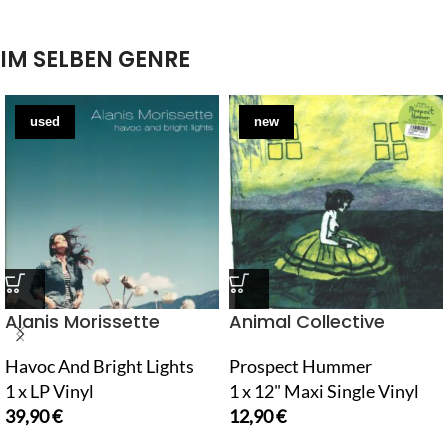
IM SELBEN GENRE
used
new
Alanis Morissette
Animal Collective
Havoc And Bright Lights
Prospect Hummer
1 x LP Vinyl
1 x 12" Maxi Single Vinyl
39,90
€
12,90
€