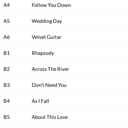
A4
Follow You Down
A5
Wedding Day
A6
Velvet Guitar
B1
Rhapsody
B2
Across The River
B3
Don’t Need You
B4
As I Fall
B5
About This Love