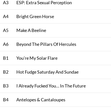
A3
ESP: Extra Sexual Perception
A4
Bright Green Horse
A5
Make A Beeline
A6
Beyond The Pillars Of Hercules
B1
You’re My Solar Flare
B2
Hot Fudge Saturday And Sundae
B3
I Already Fucked You… In The Future
B4
Antelopes & Cantaloupes