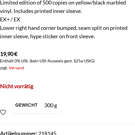
Limited edition of 500 copies on yellow/black marbled
vinyl. Includes printed inner sleeve.
EX+ / EX
Lower right hand corner bumped, seam split on printed
inner sleeve, hype sticker on front sleeve.
19,90
€
Enthält 0% USt. (kein USt-Ausweis gem. §25a UStG)
zzgl.
Versand
Nicht vorrätig
GEWICHT
300 g
Artikelnummer:
218145