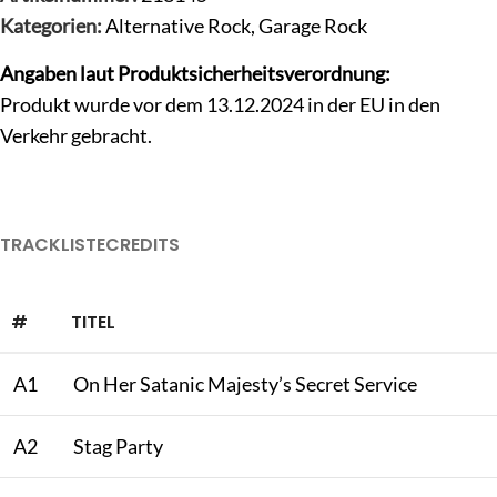
Kategorien:
Alternative Rock
,
Garage Rock
Angaben laut Produktsicherheitsverordnung:
Produkt wurde vor dem 13.12.2024 in der EU in den
Verkehr gebracht.
TRACKLISTE
CREDITS
#
TITEL
A1
On Her Satanic Majesty’s Secret Service
A2
Stag Party