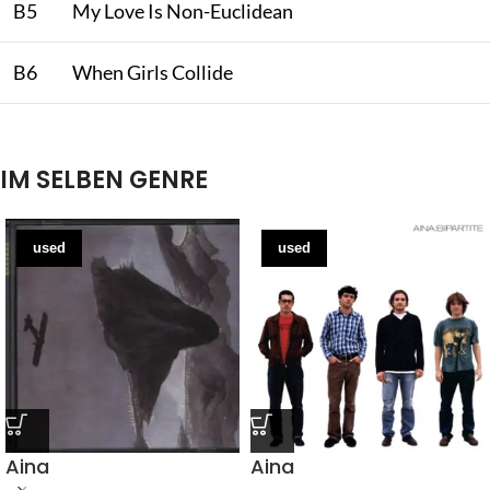
B5
My Love Is Non-Euclidean
B6
When Girls Collide
IM SELBEN GENRE
used
used
Aina
Aina