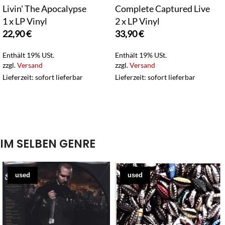
Livin' The Apocalypse
Complete Captured Live
1 x LP Vinyl
2 x LP Vinyl
22,90
€
33,90
€
Enthält 19% USt.
Enthält 19% USt.
zzgl.
Versand
zzgl.
Versand
Lieferzeit: sofort lieferbar
Lieferzeit: sofort lieferbar
IM SELBEN GENRE
used
used