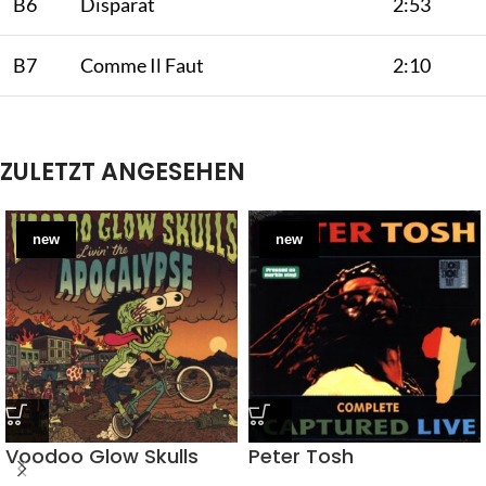
B6
Disparat
2:53
B7
Comme Il Faut
2:10
ZULETZT ANGESEHEN
new
new
Voodoo Glow Skulls
Peter Tosh