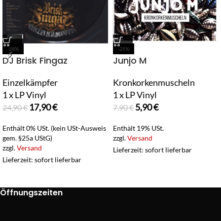
-28%
-25%
DJ Brisk Fingaz
Junjo M
Einzelkämpfer
Kronkorkenmuscheln
1 x LP Vinyl
1 x LP Vinyl
17,90
€
5,90
€
24,90
€
7,90
€
Enthält 0% USt. (kein USt-Ausweis
Enthält 19% USt.
gem. §25a UStG)
zzgl.
Versand
zzgl.
Versand
Lieferzeit: sofort lieferbar
Lieferzeit: sofort lieferbar
Öffnungszeiten