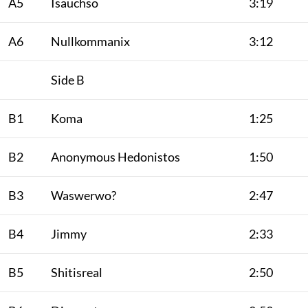
A5
Isauchso
3:19
A6
Nullkommanix
3:12
Side B
B1
Koma
1:25
B2
Anonymous Hedonistos
1:50
B3
Waswerwo?
2:47
B4
Jimmy
2:33
B5
Shitisreal
2:50