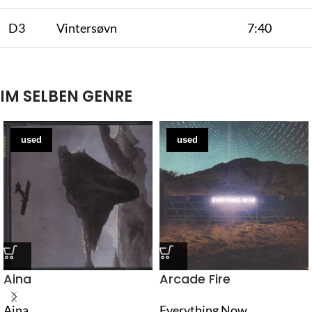
D3
Vintersøvn
7:40
IM SELBEN GENRE
used
used
Aina
Arcade Fire
Aina
Everything Now