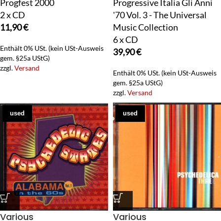
Progfest 2000
Progressive Italia Gli Anni
2 x CD
'70 Vol. 3 - The Universal
11,90
€
Music Collection
6 x CD
Enthält 0% USt. (kein USt-Ausweis
39,90
€
gem. §25a UStG)
zzgl.
Versand
Enthält 0% USt. (kein USt-Ausweis
gem. §25a UStG)
zzgl.
Versand
used
used
Various
Various