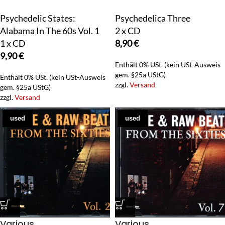
Psychedelic States:
Psychedelica Three
Alabama In The 60s Vol. 1
2 x CD
1 x CD
8,90
€
9,90
€
Enthält 0% USt. (kein USt-Ausweis
gem. §25a UStG)
Enthält 0% USt. (kein USt-Ausweis
zzgl.
Versand
gem. §25a UStG)
zzgl.
Versand
used
used
Various
Various