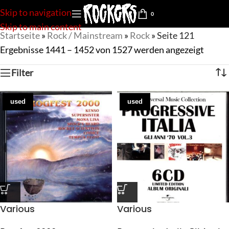
Skip to navigation
0
Skip to main content
Startseite
»
Rock / Mainstream
»
Rock
»
Seite 121
Ergebnisse 1441 – 1452 von 1527 werden angezeigt
Filter
used
used
Various
Various