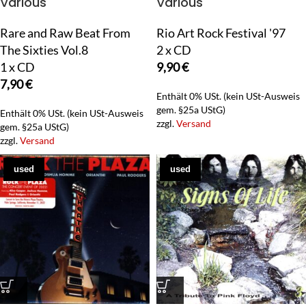
Various
Various
Rare and Raw Beat From
Rio Art Rock Festival '97
The Sixties Vol.8
2 x CD
1 x CD
9,90
€
7,90
€
Enthält 0% USt. (kein USt-Ausweis
gem. §25a UStG)
Enthält 0% USt. (kein USt-Ausweis
zzgl.
Versand
gem. §25a UStG)
zzgl.
Versand
used
used