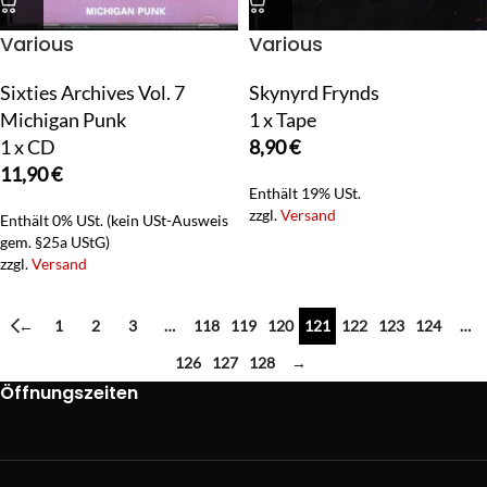
Various
Various
Sixties Archives Vol. 7
Skynyrd Frynds
Michigan Punk
1 x Tape
1 x CD
8,90
€
11,90
€
Enthält 19% USt.
zzgl.
Versand
Enthält 0% USt. (kein USt-Ausweis
gem. §25a UStG)
zzgl.
Versand
←
1
2
3
…
118
119
120
121
122
123
124
…
126
127
128
→
Öffnungszeiten