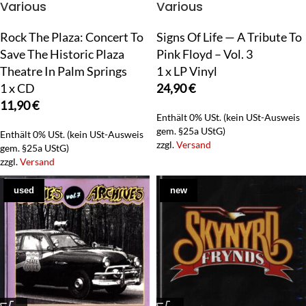
Various
Various
Rock The Plaza: Concert To
Signs Of Life — A Tribute To
Save The Historic Plaza
Pink Floyd – Vol. 3
Theatre In Palm Springs
1 x LP Vinyl
1 x CD
24,90
€
11,90
€
Enthält 0% USt. (kein USt-Ausweis
gem. §25a UStG)
Enthält 0% USt. (kein USt-Ausweis
zzgl.
Versand
gem. §25a UStG)
zzgl.
Versand
used
new