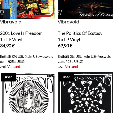
Vibravoid
Vibravoid
2001 Love Is Freedom
The Politics Of Ecstasy
1 x LP Vinyl
1 x LP Vinyl
34,90
€
69,90
€
Enthält 0% USt. (kein USt-Ausweis
Enthält 0% USt. (kein USt-Ausweis
gem. §25a UStG)
gem. §25a UStG)
zzgl.
Versand
zzgl.
Versand
used
used