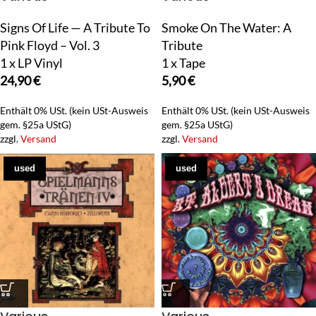
Signs Of Life — A Tribute To
Smoke On The Water: A
Pink Floyd – Vol. 3
Tribute
1 x LP Vinyl
1 x Tape
24,90
€
5,90
€
Enthält 0% USt. (kein USt-Ausweis
Enthält 0% USt. (kein USt-Ausweis
gem. §25a UStG)
gem. §25a UStG)
zzgl.
Versand
zzgl.
Versand
used
used