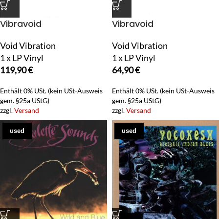
Vibravoid
Vibravoid
Void Vibration
Void Vibration
1 x LP Vinyl
1 x LP Vinyl
119,90
€
64,90
€
Enthält 0% USt. (kein USt-Ausweis
Enthält 0% USt. (kein USt-Ausweis
gem. §25a UStG)
gem. §25a UStG)
zzgl.
Versand
zzgl.
Versand
used
used