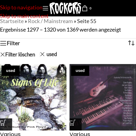
Skip to navigation
0
Skip to main content
Startseite
»
Rock / Mainstream
»
Seite 55
Ergebnisse 1297 – 1320 von 1369 werden angezeigt
Filter
used
Filter löschen
used
used
Various
Various