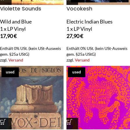
Violette Sounds
Vocokesh
Wild and Blue
Electric Indian Blues
1 x LP Vinyl
1 x LP Vinyl
17,90
€
27,90
€
Enthält 0% USt. (kein USt-Ausweis
Enthält 0% USt. (kein USt-Ausweis
gem. §25a UStG)
gem. §25a UStG)
zzgl.
Versand
zzgl.
Versand
used
used