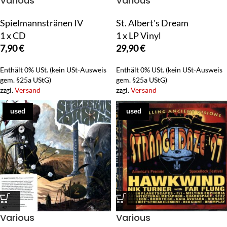
Various
Various
Spielmannstränen IV
St. Albert's Dream
1 x CD
1 x LP Vinyl
7,90
€
29,90
€
Enthält 0% USt. (kein USt-Ausweis
Enthält 0% USt. (kein USt-Ausweis
gem. §25a UStG)
gem. §25a UStG)
zzgl.
Versand
zzgl.
Versand
used
used
Various
Various