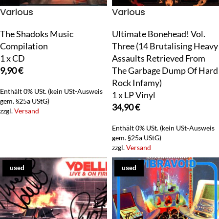
Various
Various
The Shadoks Music
Ultimate Bonehead! Vol.
Compilation
Three (14 Brutalising Heavy
1 x CD
Assaults Retrieved From
9,90
€
The Garbage Dump Of Hard
Rock Infamy)
Enthält 0% USt. (kein USt-Ausweis
1 x LP Vinyl
gem. §25a UStG)
34,90
€
zzgl.
Versand
Enthält 0% USt. (kein USt-Ausweis
gem. §25a UStG)
zzgl.
Versand
used
used