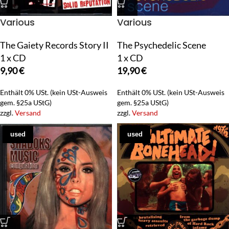
Various
Various
The Gaiety Records Story II
The Psychedelic Scene
1 x CD
1 x CD
9,90
€
19,90
€
Enthält 0% USt. (kein USt-Ausweis
Enthält 0% USt. (kein USt-Ausweis
gem. §25a UStG)
gem. §25a UStG)
zzgl.
Versand
zzgl.
Versand
used
used