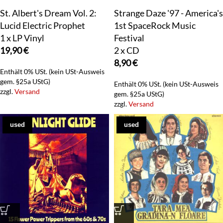
St. Albert's Dream Vol. 2:
Strange Daze '97 - America's
Lucid Electric Prophet
1st SpaceRock Music
1 x LP Vinyl
Festival
19,90
€
2 x CD
8,90
€
Enthält 0% USt. (kein USt-Ausweis
gem. §25a UStG)
Enthält 0% USt. (kein USt-Ausweis
zzgl.
Versand
gem. §25a UStG)
zzgl.
Versand
used
used