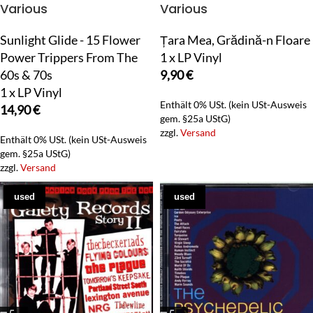
Various
Various
Sunlight Glide - 15 Flower
Țara Mea, Grădină-n Floare
Power Trippers From The
1 x LP Vinyl
60s & 70s
9,90
€
1 x LP Vinyl
Enthält 0% USt. (kein USt-Ausweis
14,90
€
gem. §25a UStG)
zzgl.
Versand
Enthält 0% USt. (kein USt-Ausweis
gem. §25a UStG)
zzgl.
Versand
used
used