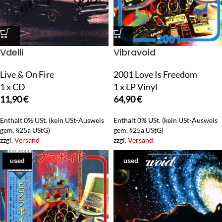
Vdelli
Vibravoid
Live & On Fire
2001 Love Is Freedom
1 x CD
1 x LP Vinyl
11,90
€
64,90
€
Enthält 0% USt. (kein USt-Ausweis
Enthält 0% USt. (kein USt-Ausweis
gem. §25a UStG)
gem. §25a UStG)
zzgl.
Versand
zzgl.
Versand
used
used