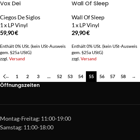
Vox Dei
Wall Of Sleep
Ciegos De Siglos
Wall Of Sleep
1 x LP Vinyl
1 x LP Vinyl
59,90
€
29,90
€
Enthält 0% USt. (kein USt-Ausweis
Enthält 0% USt. (kein USt-Ausweis
gem. §25a UStG)
gem. §25a UStG)
zzgl.
Versand
zzgl.
Versand
←
1
2
3
…
52
53
54
55
56
57
58
→
Öffnungszeiten
Montag-Freitag: 11:00-19:00
Samstag: 11:00-18:00