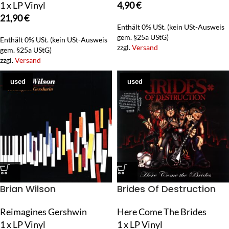
1 x LP Vinyl
4,90
€
21,90
€
Enthält 0% USt. (kein USt-Ausweis
gem. §25a UStG)
Enthält 0% USt. (kein USt-Ausweis
zzgl.
Versand
gem. §25a UStG)
zzgl.
Versand
used
used
Brian Wilson
Brides Of Destruction
Reimagines Gershwin
Here Come The Brides
1 x LP Vinyl
1 x LP Vinyl