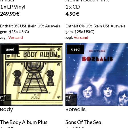
1 x LP Vinyl
1 x CD
249,90
€
4,90
€
Enthält 0% USt. (kein USt-Ausweis
Enthält 0% USt. (kein USt-Ausweis
gem. §25a UStG)
gem. §25a UStG)
zzgl.
Versand
zzgl.
Versand
used
used
Body
Borealis
The Body Album Plus
Sons Of The Sea