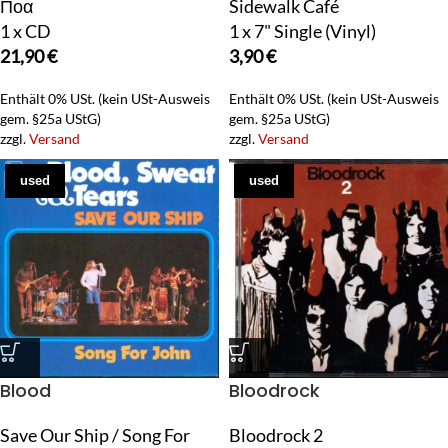
Ποα
Sidewalk Café
1 x CD
1 x 7" Single (Vinyl)
21,90
€
3,90
€
Enthält 0% USt. (kein USt-Ausweis
Enthält 0% USt. (kein USt-Ausweis
gem. §25a UStG)
gem. §25a UStG)
zzgl.
Versand
zzgl.
Versand
used
used
Blood
Bloodrock
Save Our Ship / Song For
Bloodrock 2