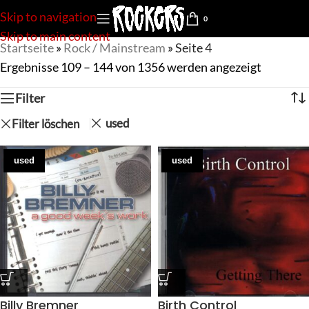
Skip to navigation
0
Skip to main content
Startseite
»
Rock / Mainstream
»
Seite 4
Ergebnisse 109 – 144 von 1356 werden angezeigt
Filter
used
Filter löschen
used
used
Billy Bremner
Birth Control