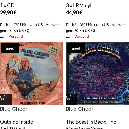
1 x CD
3 x LP Vinyl
29,90
€
44,90
€
Enthält 0% USt. (kein USt-Ausweis
Enthält 0% USt. (kein USt-Ausweis
gem. §25a UStG)
gem. §25a UStG)
zzgl.
Versand
zzgl.
Versand
used
used
Blue Cheer
Blue Cheer
Outside Inside
The Beast Is Back: The
1 x LP Vinyl
Megaforce Years