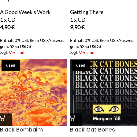
A Good Week's Work
Getting There
1 x CD
1 x CD
4,90
€
9,90
€
Enthält 0% USt. (kein USt-Ausweis
Enthält 0% USt. (kein USt-Ausweis
gem. §25a UStG)
gem. §25a UStG)
zzgl.
Versand
zzgl.
Versand
used
used
Black Bombaim
Black Cat Bones