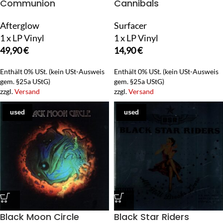
Communion
Cannibals
Afterglow
Surfacer
1 x LP Vinyl
1 x LP Vinyl
49,90
€
14,90
€
Enthält 0% USt. (kein USt-Ausweis
Enthält 0% USt. (kein USt-Ausweis
gem. §25a UStG)
gem. §25a UStG)
zzgl.
Versand
zzgl.
Versand
used
used
Black Moon Circle
Black Star Riders