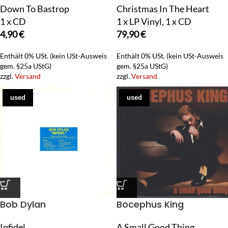
Down To Bastrop
Christmas In The Heart
1 x CD
1 x LP Vinyl, 1 x CD
4,90
€
79,90
€
Enthält 0% USt. (kein USt-Ausweis
Enthält 0% USt. (kein USt-Ausweis
gem. §25a UStG)
gem. §25a UStG)
zzgl.
Versand
zzgl.
Versand
used
used
Bob Dylan
Bocephus King
Infidel
A Small Good Thing