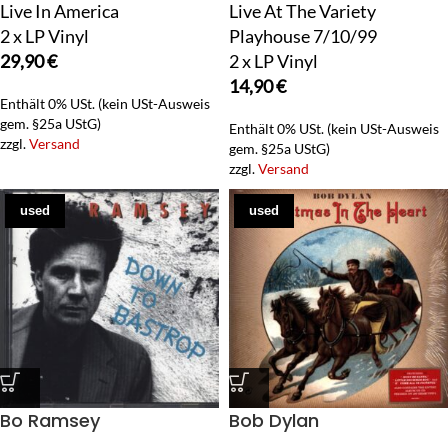
Live In America
Live At The Variety
2 x LP Vinyl
Playhouse 7/10/99
29,90
€
2 x LP Vinyl
14,90
€
Enthält 0% USt. (kein USt-Ausweis
gem. §25a UStG)
Enthält 0% USt. (kein USt-Ausweis
zzgl.
Versand
gem. §25a UStG)
zzgl.
Versand
used
used
Bo Ramsey
Bob Dylan