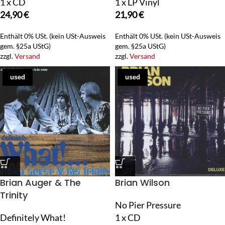
1 x CD
1 x LP Vinyl
24,90
€
21,90
€
Enthält 0% USt. (kein USt-Ausweis
Enthält 0% USt. (kein USt-Ausweis
gem. §25a UStG)
gem. §25a UStG)
zzgl.
Versand
zzgl.
Versand
used
used
Brian Auger & The
Brian Wilson
Trinity
No Pier Pressure
Definitely What!
1 x CD