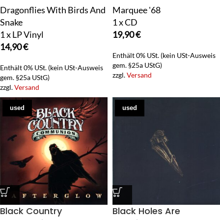
Dragonflies With Birds And
Marquee '68
Snake
1 x CD
1 x LP Vinyl
19,90
€
14,90
€
Enthält 0% USt. (kein USt-Ausweis
gem. §25a UStG)
Enthält 0% USt. (kein USt-Ausweis
zzgl.
Versand
gem. §25a UStG)
zzgl.
Versand
used
used
Black Country
Black Holes Are