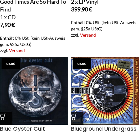
Good Times Are So Hard To
2 x LP Vinyl
Find
399,90
€
1 x CD
Enthält 0% USt. (kein USt-Ausweis
7,90
€
gem. §25a UStG)
zzgl.
Versand
Enthält 0% USt. (kein USt-Ausweis
gem. §25a UStG)
zzgl.
Versand
used
used
Blue Öyster Cult
Blueground Undergrass