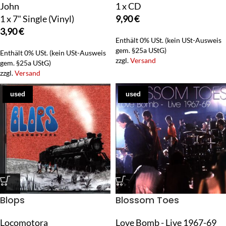
John
1 x CD
1 x 7" Single (Vinyl)
9,90
€
3,90
€
Enthält 0% USt. (kein USt-Ausweis
gem. §25a UStG)
Enthält 0% USt. (kein USt-Ausweis
zzgl.
Versand
gem. §25a UStG)
zzgl.
Versand
used
used
Blops
Blossom Toes
Locomotora
Love Bomb - Live 1967-69