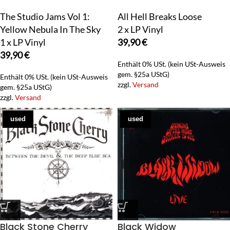
The Studio Jams Vol 1:
All Hell Breaks Loose
Yellow Nebula In The Sky
2 x LP Vinyl
1 x LP Vinyl
39,90
€
39,90
€
Enthält 0% USt. (kein USt-Ausweis
gem. §25a UStG)
Enthält 0% USt. (kein USt-Ausweis
zzgl.
Versand
gem. §25a UStG)
zzgl.
Versand
used
used
Black Stone Cherry
Black Widow