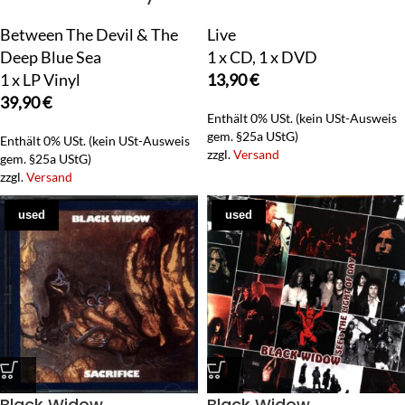
Between The Devil & The
Live
Deep Blue Sea
1 x CD, 1 x DVD
1 x LP Vinyl
13,90
€
39,90
€
Enthält 0% USt. (kein USt-Ausweis
gem. §25a UStG)
Enthält 0% USt. (kein USt-Ausweis
zzgl.
Versand
gem. §25a UStG)
zzgl.
Versand
used
used
Black Widow
Black Widow