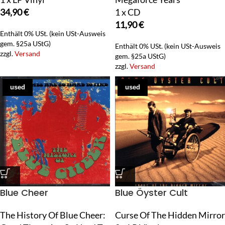
34,90
€
1 x CD
11,90
€
Enthält 0% USt. (kein USt-Ausweis
gem. §25a UStG)
Enthält 0% USt. (kein USt-Ausweis
zzgl.
Versand
gem. §25a UStG)
zzgl.
Versand
used
used
Blue Cheer
Blue Öyster Cult
The History Of Blue Cheer:
Curse Of The Hidden Mirror