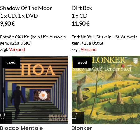
Shadow Of The Moon
Dirt Box
1 x CD, 1 x DVD
1 x CD
9,90
€
11,90
€
Enthält 0% USt. (kein USt-Ausweis
Enthält 0% USt. (kein USt-Ausweis
gem. §25a UStG)
gem. §25a UStG)
zzgl.
Versand
zzgl.
Versand
used
used
Blocco Mentale
Blonker