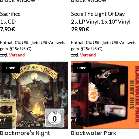
Sacrifice
See's The Light Of Day
1 x CD
2 x LP Vinyl, 1 x 10" Vinyl
7,90
€
29,90
€
Enthält 0% USt. (kein USt-Ausweis
Enthält 0% USt. (kein USt-Ausweis
gem. §25a UStG)
gem. §25a UStG)
zzgl.
Versand
zzgl.
Versand
used
used
Blackmore's Night
Blackwater Park