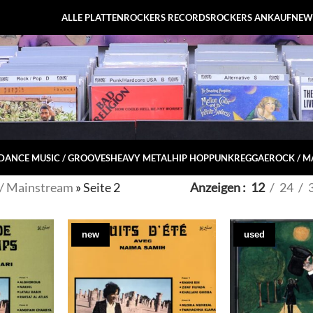
ALLE PLATTEN
ROCKERS RECORDS
ROCKERS ANKAUF
NEW
DANCE MUSIC / GROOVES
HEAVY METAL
HIP HOP
PUNK
REGGAE
ROCK / 
 / Mainstream
»
Seite 2
Anzeigen
12
24
new
used