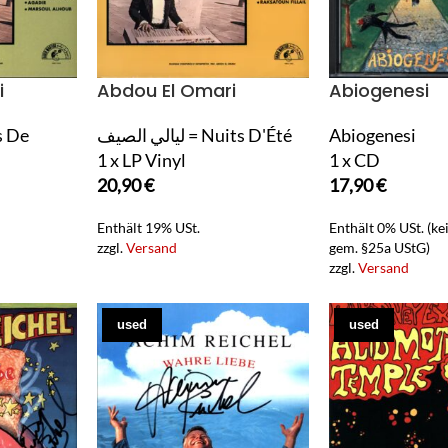
i
Abdou El Omari
Abiogenesi
ليالي الصيف = Nuits D'Été
Abiogenesi
1 x LP Vinyl
1 x CD
20,90
€
17,90
€
Enthält 19% USt.
Enthält 0% USt. (k
zzgl.
Versand
gem. §25a UStG)
zzgl.
Versand
used
used