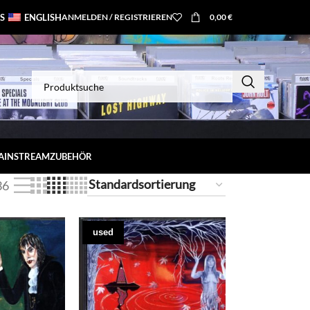
S
ENGLISH
ANMELDEN / REGISTRIEREN
0,00
€
MAINSTREAM
ZUBEHÖR
36
used