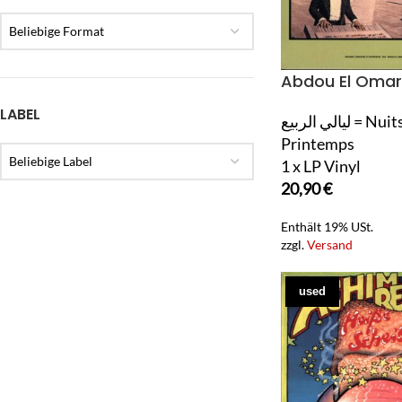
Beliebige Format
Abdou El Omar
LABEL
ليالي الربيع = Nuits De
Printemps
Beliebige Label
1 x LP Vinyl
20,90
€
Enthält 19% USt.
zzgl.
Versand
used