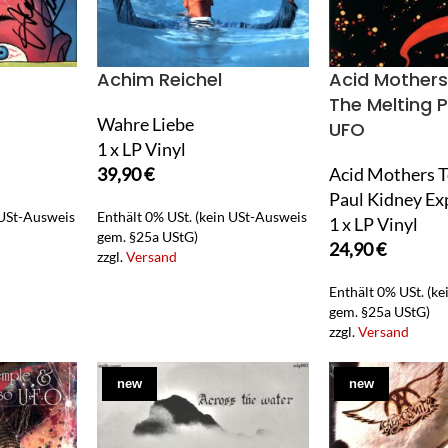
Achim Reichel
Acid Mother
The Melting 
Wahre Liebe
UFO
1 x LP Vinyl
39,90
€
Acid Mothers T
Paul Kidney Ex
 USt-Ausweis
Enthält 0% USt. (kein USt-Ausweis
1 x LP Vinyl
gem. §25a UStG)
24,90
€
zzgl.
Versand
Enthält 0% USt. (k
gem. §25a UStG)
zzgl.
Versand
new
new