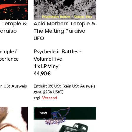
s Temple &
Acid Mothers Temple &
Paraiso
The Melting Paraiso
UFO
emple /
Psychedelic Battles -
perience
Volume Five
1 x LP Vinyl
44,90
€
ein USt-Ausweis
Enthält 0% USt. (kein USt-Ausweis
gem. §25a UStG)
zzgl.
Versand
new