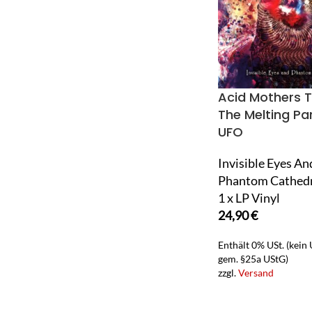
Acid Mothers 
The Melting Pa
UFO
Invisible Eyes An
Phantom Cathedr
1 x LP Vinyl
24,90
€
Enthält 0% USt. (kein
gem. §25a UStG)
zzgl.
Versand