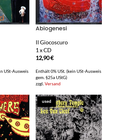
Abiogenesi
Il Giocoscuro
1 x CD
12,90
€
ein USt-Ausweis
Enthält 0% USt. (kein USt-Ausweis
gem. §25a UStG)
zzgl.
Versand
used