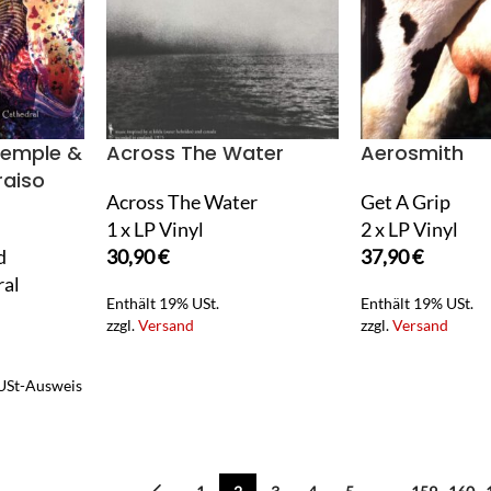
Temple &
Across The Water
Aerosmith
raiso
Across The Water
Get A Grip
1 x LP Vinyl
2 x LP Vinyl
d
30,90
€
37,90
€
al
Enthält 19% USt.
Enthält 19% USt.
zzgl.
Versand
zzgl.
Versand
 USt-Ausweis