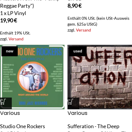
Reggae Party")
8,90
€
1 x LP Vinyl
Enthält 0% USt. (kein USt-Ausweis
19,90
€
gem. §25a UStG)
zzgl.
Versand
Enthält 19% USt.
zzgl.
Versand
new
used
Various
Various
Studio One Rockers
Sufferation - The Deep