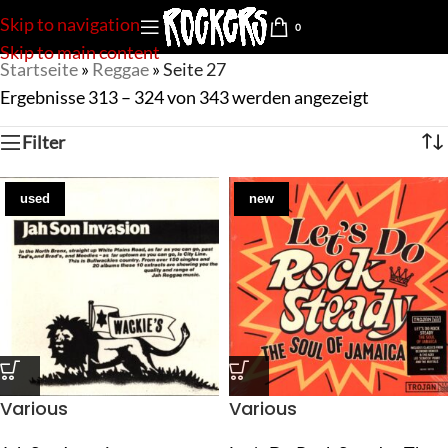
Skip to navigation
0
Skip to main content
Startseite
»
Reggae
»
Seite 27
Ergebnisse 313 – 324 von 343 werden angezeigt
Filter
used
new
Various
Various