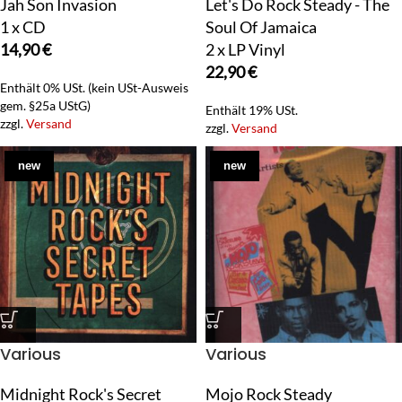
Jah Son Invasion
Let's Do Rock Steady - The
1 x CD
Soul Of Jamaica
14,90
€
2 x LP Vinyl
22,90
€
Enthält 0% USt. (kein USt-Ausweis
gem. §25a UStG)
Enthält 19% USt.
zzgl.
Versand
zzgl.
Versand
new
new
Various
Various
Midnight Rock's Secret
Mojo Rock Steady