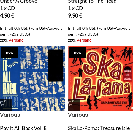
Under A Groove
Straight To The Head
1 x CD
1 x CD
4,90
€
9,90
€
Enthält 0% USt. (kein USt-Ausweis
Enthält 0% USt. (kein USt-Ausweis
gem. §25a UStG)
gem. §25a UStG)
zzgl.
Versand
zzgl.
Versand
new
new
Various
Various
Pay It All Back Vol. 8
Ska La-Rama: Treasure Isle