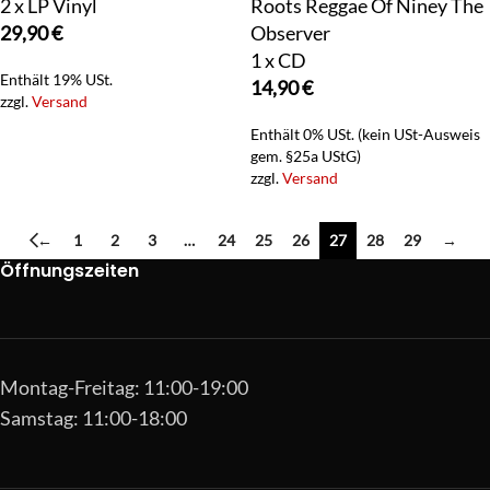
2 x LP Vinyl
Roots Reggae Of Niney The
29,90
€
Observer
1 x CD
Enthält 19% USt.
14,90
€
zzgl.
Versand
Enthält 0% USt. (kein USt-Ausweis
gem. §25a UStG)
zzgl.
Versand
←
1
2
3
…
24
25
26
27
28
29
→
Öffnungszeiten
Montag-Freitag: 11:00-19:00
Samstag: 11:00-18:00