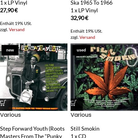
1 x LP Vinyl
Ska 1965 To 1966
27,90
€
1 x LP Vinyl
32,90
€
Enthält 19% USt.
zzgl.
Versand
Enthält 19% USt.
zzgl.
Versand
new
used
Various
Various
Step Forward Youth (Roots
Still Smokin
Masters From The "Punky
1 x CD