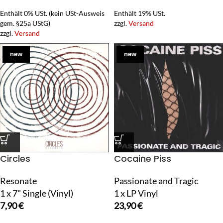
Enthält 0% USt. (kein USt-Ausweis
Enthält 19% USt.
gem. §25a UStG)
zzgl.
Versand
zzgl.
Versand
new
new
Circles
Cocaine Piss
Resonate
Passionate and Tragic
1 x 7" Single (Vinyl)
1 x LP Vinyl
7,90
€
23,90
€