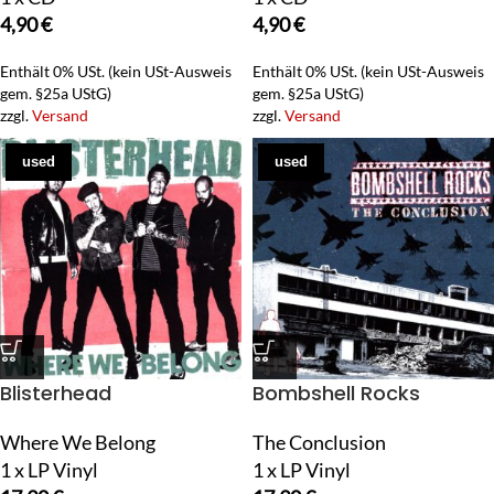
4,90
€
4,90
€
Enthält 0% USt. (kein USt-Ausweis
Enthält 0% USt. (kein USt-Ausweis
gem. §25a UStG)
gem. §25a UStG)
zzgl.
Versand
zzgl.
Versand
used
used
Blisterhead
Bombshell Rocks
Where We Belong
The Conclusion
1 x LP Vinyl
1 x LP Vinyl