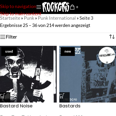
Skip to navigation
0
Skip to main content
Startseite
»
Punk
»
Punk International
»
Seite 3
Ergebnisse 25 – 36 von 214 werden angezeigt
Filter
used
new
Bastard Noise
Bastards