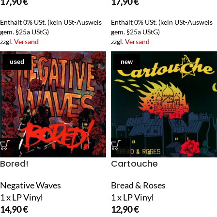
17,90
€
17,90
€
Enthält 0% USt. (kein USt-Ausweis
Enthält 0% USt. (kein USt-Ausweis
gem. §25a UStG)
gem. §25a UStG)
zzgl.
Versand
zzgl.
Versand
used
new
Bored!
Cartouche
Negative Waves
Bread & Roses
1 x LP Vinyl
1 x LP Vinyl
14,90
€
12,90
€