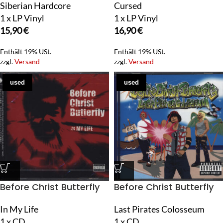
Siberian Hardcore
Cursed
1 x LP Vinyl
1 x LP Vinyl
15,90
€
16,90
€
Enthält 19% USt.
Enthält 19% USt.
zzgl.
Versand
zzgl.
Versand
used
used
Before Christ Butterfly
Before Christ Butterfly
In My Life
Last Pirates Colosseum
1 x CD
1 x CD