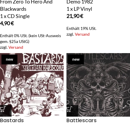
From Zero To Hero And
Demo 1982
Blackwards
1 x LP Vinyl
1 x CD Single
21,90
€
4,90
€
Enthält 19% USt.
zzgl.
Versand
Enthält 0% USt. (kein USt-Ausweis
gem. §25a UStG)
zzgl.
Versand
new
new
Bastards
Battlescars