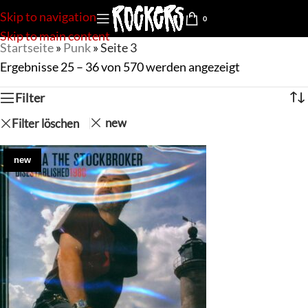
Skip to navigation
0
Skip to main content
Startseite
»
Punk
»
Seite 3
Ergebnisse 25 – 36 von 570 werden angezeigt
Filter
new
Filter löschen
new