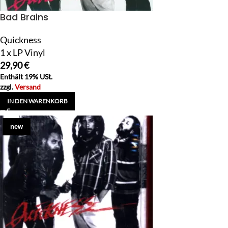
Bad Brains
Quickness
1 x LP Vinyl
29,90
€
Enthält 19% USt.
zzgl.
Versand
IN DEN WARENKORB
new