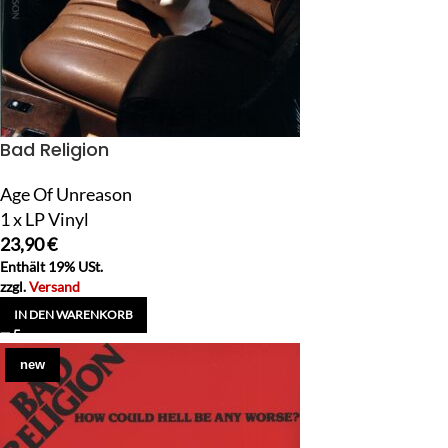
Bad Religion
Age Of Unreason
1 x LP Vinyl
23,90
€
Enthält 19% USt.
zzgl.
Versand
IN DEN WARENKORB
new