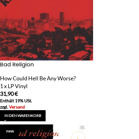
Bad Religion
How Could Hell Be Any Worse?
1 x LP Vinyl
31,90
€
Enthält 19% USt.
zzgl.
Versand
IN DEN WARENKORB
new