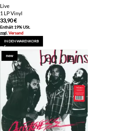
Live
1 LP Vinyl
33,90
€
Enthält 19% USt.
zzgl.
Versand
IN DEN WARENKORB
new