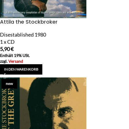
Attila the Stockbroker
Disestablished 1980
1 x CD
5,90
€
Enthält 19% USt.
zzgl.
Versand
IN DEN WARENKORB
new