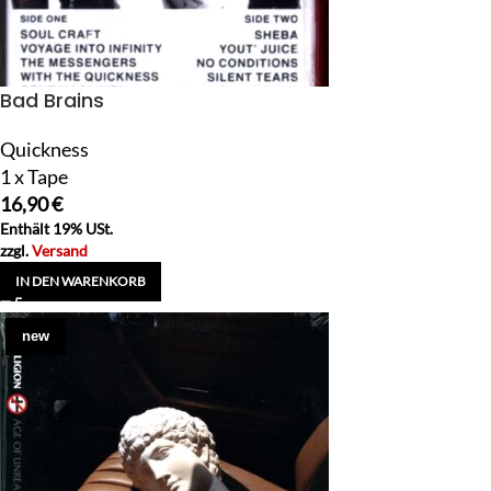
Bad Brains
Quickness
1 x Tape
16,90
€
Enthält 19% USt.
zzgl.
Versand
IN DEN WARENKORB
new