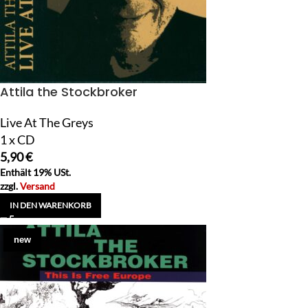
Attila the Stockbroker
Live At The Greys
1 x CD
5,90
€
Enthält 19% USt.
zzgl.
Versand
IN DEN WARENKORB
new