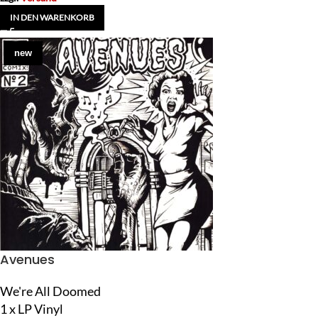
IN DEN WARENKORB
new
Avenues
We're All Doomed
1 x LP Vinyl