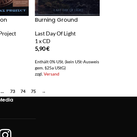
son
Burning Ground
Project
Last Day Of Light
1 x CD
5,90
€
Enthält 0% USt. (kein USt-Ausweis
gem. §25a UStG)
zzgl.
Versand
…
73
74
75
→
Media