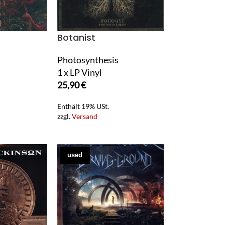
Botanist
Photosynthesis
1 x LP Vinyl
25,90
€
Enthält 19% USt.
zzgl.
Versand
used