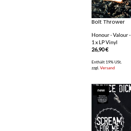
Bolt Thrower
Honour - Valour -
1 x LP Vinyl
26,90
€
Enthält 19% USt.
zzgl.
Versand
new