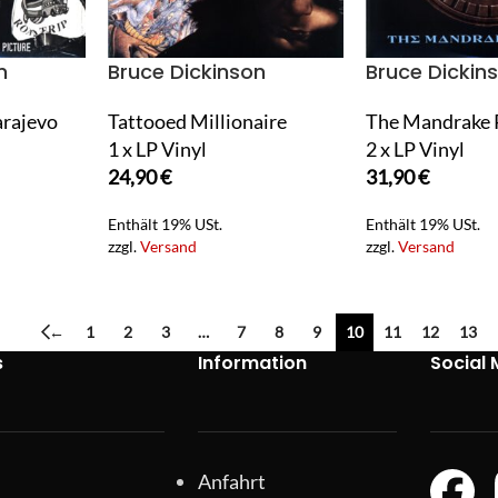
n
Bruce Dickinson
Bruce Dickin
arajevo
Tattooed Millionaire
The Mandrake 
1 x LP Vinyl
2 x LP Vinyl
24,90
€
31,90
€
Enthält 19% USt.
Enthält 19% USt.
zzgl.
Versand
zzgl.
Versand
←
1
2
3
…
7
8
9
10
11
12
13
s
Information
Social 
Anfahrt