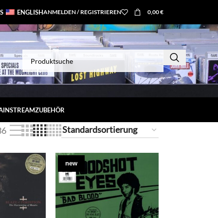
S
ENGLISH
ANMELDEN / REGISTRIEREN
0,00
€
MAINSTREAM
ZUBEHÖR
36
new