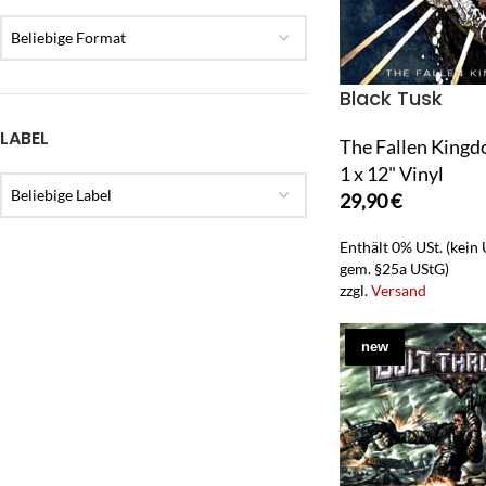
Beliebige Format
Black Tusk
LABEL
The Fallen King
1 x 12" Vinyl
Beliebige Label
29,90
€
Enthält 0% USt. (kein
gem. §25a UStG)
zzgl.
Versand
new