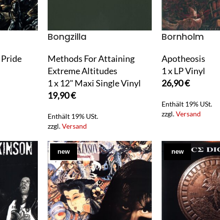
Bongzilla
Bornholm
 Pride
Methods For Attaining
Apotheosis
Extreme Altitudes
1 x LP Vinyl
1 x 12" Maxi Single Vinyl
26,90
€
19,90
€
Enthält 19% USt.
zzgl.
Versand
Enthält 19% USt.
zzgl.
Versand
new
new