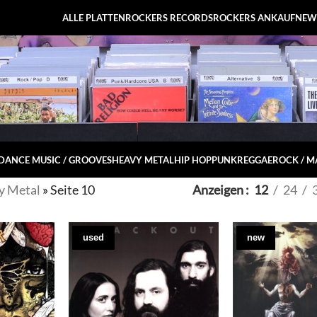
ALLE PLATTEN
ROCKERS RECORDS
ROCKERS ANKAUF
NEW
DANCE MUSIC / GROOVES
HEAVY METAL
HIP HOP
PUNK
REGGAE
ROCK / 
y Metal
»
Seite 10
Anzeigen
12
24
used
new