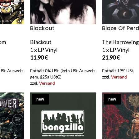
Blackout
Blaze Of Perd
dom
Blackout
The Harrowing
1 x LP Vinyl
1 x LP Vinyl
11,90
€
21,90
€
 USt-Ausweis
Enthält 0% USt. (kein USt-Ausweis
Enthält 19% USt.
gem. §25a UStG)
zzgl.
Versand
zzgl.
Versand
new
new