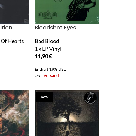
ition
Bloodshot Eyes
 Of Hearts
Bad Blood
1 x LP Vinyl
11,90
€
Enthält 19% USt.
zzgl.
Versand
new