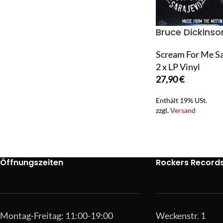
Bruce Dickinso
Scream For Me S
2 x LP Vinyl
27,90
€
Enthält 19% USt.
zzgl.
Versand
Öffnungszeiten
Rockers Record
Montag-Freitag: 11:00-19:00
Weckenstr. 1