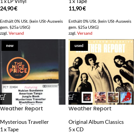
1 x LP Vinyl
1 x Tape
24,90
€
11,90
€
Enthält 0% USt. (kein USt-Ausweis
Enthält 0% USt. (kein USt-Ausweis
gem. §25a UStG)
gem. §25a UStG)
zzgl.
Versand
zzgl.
Versand
new
used
Weather Report
Weather Report
Mysterious Traveller
Original Album Classics
1 x Tape
5 x CD