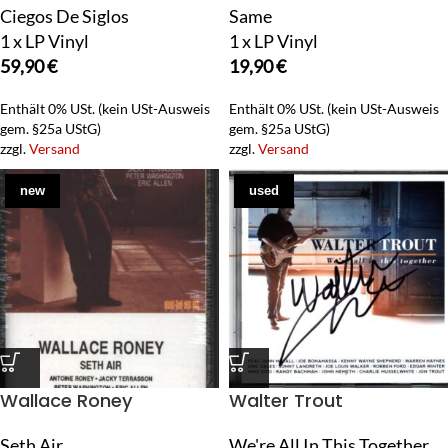
Ciegos De Siglos
Same
1 x LP Vinyl
1 x LP Vinyl
59,90
€
19,90
€
Enthält 0% USt. (kein USt-Ausweis
Enthält 0% USt. (kein USt-Ausweis
gem. §25a UStG)
gem. §25a UStG)
zzgl.
Versand
zzgl.
Versand
new
used
Wallace Roney
Walter Trout
Seth Air
We're All In This Together