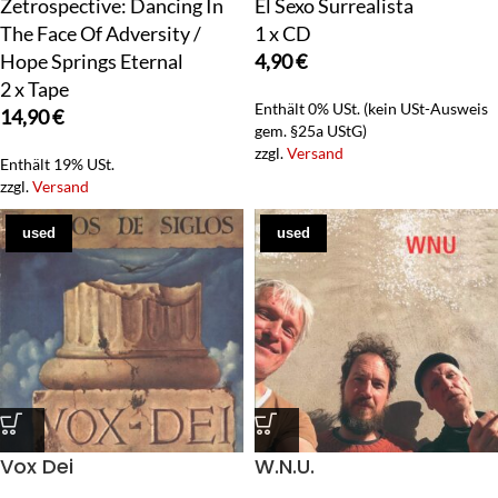
Zetrospective: Dancing In
El Sexo Surrealista
The Face Of Adversity /
1 x CD
Hope Springs Eternal
4,90
€
2 x Tape
Enthält 0% USt. (kein USt-Ausweis
14,90
€
gem. §25a UStG)
zzgl.
Versand
Enthält 19% USt.
zzgl.
Versand
used
used
Vox Dei
W.N.U.