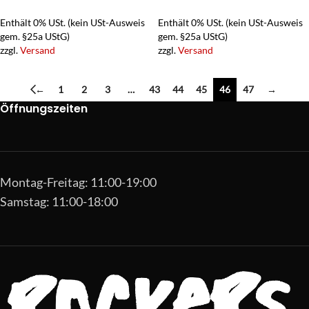
Enthält 0% USt. (kein USt-Ausweis
Enthält 0% USt. (kein USt-Ausweis
gem. §25a UStG)
gem. §25a UStG)
zzgl.
Versand
zzgl.
Versand
←
1
2
3
…
43
44
45
46
47
→
Öffnungszeiten
Montag-Freitag: 11:00-19:00
Samstag: 11:00-18:00