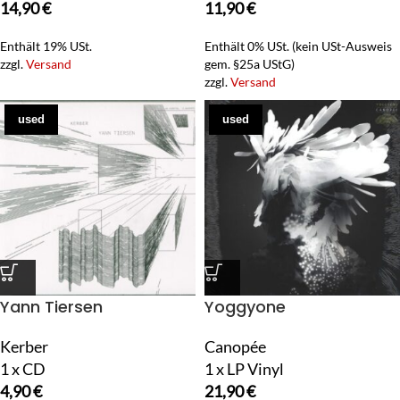
14,90
€
11,90
€
Enthält 19% USt.
Enthält 0% USt. (kein USt-Ausweis
zzgl.
Versand
gem. §25a UStG)
zzgl.
Versand
used
used
Yann Tiersen
Yoggyone
Kerber
Canopée
1 x CD
1 x LP Vinyl
4,90
€
21,90
€