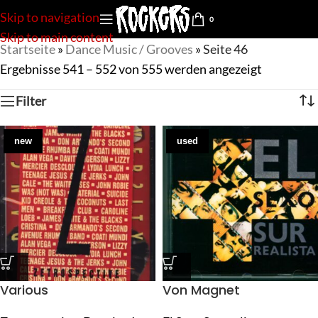
Skip to navigation
0
Skip to main content
Startseite
»
Dance Music / Grooves
»
Seite 46
Ergebnisse 541 – 552 von 555 werden angezeigt
Filter
new
used
Various
Von Magnet