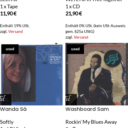
1 x Tape
1 x CD
11,90
€
21,90
€
Enthält 19% USt.
Enthält 0% USt. (kein USt-Ausweis
zzgl.
Versand
gem. §25a UStG)
zzgl.
Versand
used
used
Wanda Sá
Washboard Sam
Softly
Rockin' My Blues Away