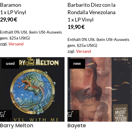
Baramon
Barbarito Diez con la
1 x LP Vinyl
Rondalla Venezolana
29,90
€
1 x LP Vinyl
19,90
€
Enthält 0% USt. (kein USt-Ausweis
gem. §25a UStG)
Enthält 0% USt. (kein USt-Ausweis
zzgl.
Versand
gem. §25a UStG)
zzgl.
Versand
used
new
Barry Melton
Bayete