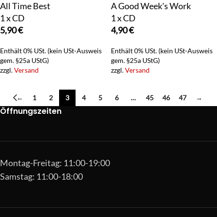
All Time Best
A Good Week's Work
1 x CD
1 x CD
5,90
€
4,90
€
Enthält 0% USt. (kein USt-Ausweis
Enthält 0% USt. (kein USt-Ausweis
gem. §25a UStG)
gem. §25a UStG)
zzgl.
Versand
zzgl.
Versand
←
1
2
3
4
5
6
…
45
46
47
→
Öffnungszeiten
Montag-Freitag: 11:00-19:00
Samstag: 11:00-18:00