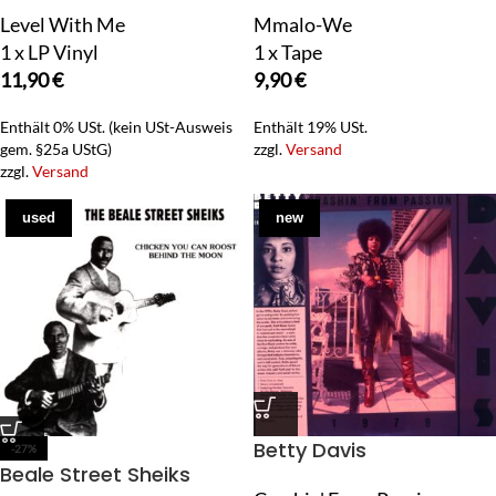
Level With Me
Mmalo-We
1 x LP Vinyl
1 x Tape
11,90
€
9,90
€
Enthält 0% USt. (kein USt-Ausweis
Enthält 19% USt.
gem. §25a UStG)
zzgl.
Versand
zzgl.
Versand
used
new
Betty Davis
-27%
Beale Street Sheiks