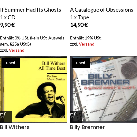
If Summer Had Its Ghosts
A Catalogue of Obsessions
1 x CD
1 x Tape
9,90
€
14,90
€
Enthält 0% USt. (kein USt-Ausweis
Enthält 19% USt.
gem. §25a UStG)
zzgl.
Versand
zzgl.
Versand
used
used
Bill Withers
Billy Bremner