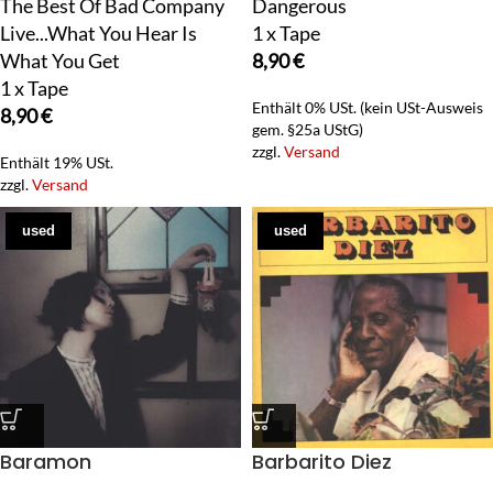
The Best Of Bad Company
Dangerous
Live...What You Hear Is
1 x Tape
What You Get
8,90
€
1 x Tape
Enthält 0% USt. (kein USt-Ausweis
8,90
€
gem. §25a UStG)
zzgl.
Versand
Enthält 19% USt.
zzgl.
Versand
used
used
Baramon
Barbarito Diez