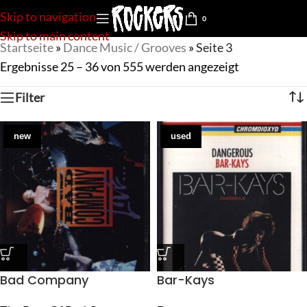
Skip to navigation
0
Skip to main content
Startseite
»
Dance Music / Grooves
»
Seite 3
Ergebnisse 25 – 36 von 555 werden angezeigt
Filter
new
used
Bad Company
Bar-Kays