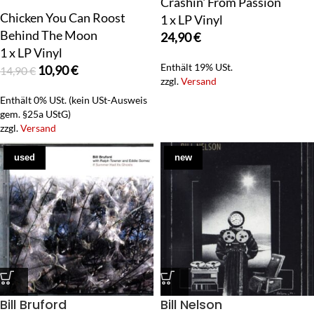
Crashin' From Passion
Chicken You Can Roost
1 x LP Vinyl
Behind The Moon
24,90
€
1 x LP Vinyl
Enthält 19% USt.
10,90
€
14,90
€
zzgl.
Versand
Enthält 0% USt. (kein USt-Ausweis
gem. §25a UStG)
zzgl.
Versand
used
new
Bill Bruford
Bill Nelson