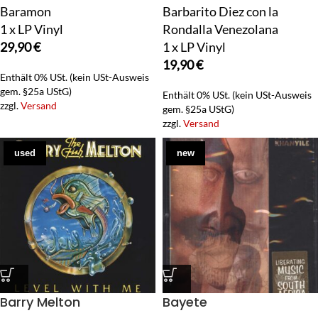
Baramon
Barbarito Diez con la
1 x LP Vinyl
Rondalla Venezolana
29,90
€
1 x LP Vinyl
19,90
€
Enthält 0% USt. (kein USt-Ausweis
gem. §25a UStG)
Enthält 0% USt. (kein USt-Ausweis
zzgl.
Versand
gem. §25a UStG)
zzgl.
Versand
used
new
Barry Melton
Bayete