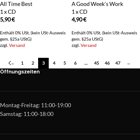
All Time Best
A Good Week's Work
1 x CD
1 x CD
5,90
€
4,90
€
Enthält 0% USt. (kein USt-Ausweis
Enthält 0% USt. (kein USt-Ausweis
gem. §25a UStG)
gem. §25a UStG)
zzgl.
Versand
zzgl.
Versand
←
1
2
3
4
5
6
…
45
46
47
→
Öffnungszeiten
Montag-Freitag: 11:00-19:00
Samstag: 11:00-18:00