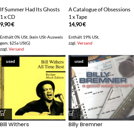
If Summer Had Its Ghosts
A Catalogue of Obsessions
1 x CD
1 x Tape
9,90
€
14,90
€
Enthält 0% USt. (kein USt-Ausweis
Enthält 19% USt.
gem. §25a UStG)
zzgl.
Versand
zzgl.
Versand
used
used
Bill Withers
Billy Bremner