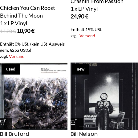
Crashin' From Passion
Chicken You Can Roost
1 x LP Vinyl
Behind The Moon
24,90
€
1 x LP Vinyl
Enthält 19% USt.
10,90
€
14,90
€
zzgl.
Versand
Enthält 0% USt. (kein USt-Ausweis
gem. §25a UStG)
zzgl.
Versand
used
new
Bill Bruford
Bill Nelson