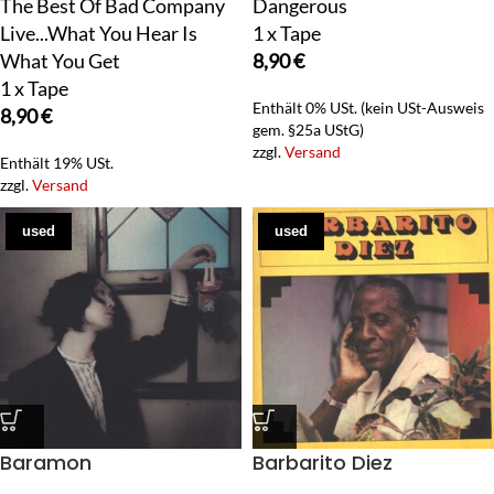
The Best Of Bad Company
Dangerous
Live...What You Hear Is
1 x Tape
What You Get
8,90
€
1 x Tape
Enthält 0% USt. (kein USt-Ausweis
8,90
€
gem. §25a UStG)
zzgl.
Versand
Enthält 19% USt.
zzgl.
Versand
used
used
Baramon
Barbarito Diez