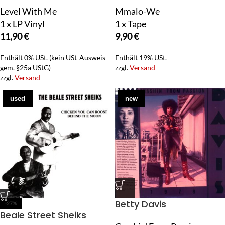
Level With Me
Mmalo-We
1 x LP Vinyl
1 x Tape
11,90
€
9,90
€
Enthält 0% USt. (kein USt-Ausweis
Enthält 19% USt.
gem. §25a UStG)
zzgl.
Versand
zzgl.
Versand
used
new
Betty Davis
-27%
Beale Street Sheiks