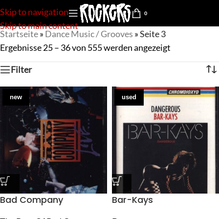
Skip to navigation
0
Skip to main content
Startseite
»
Dance Music / Grooves
»
Seite 3
Ergebnisse 25 – 36 von 555 werden angezeigt
Filter
new
used
Bad Company
Bar-Kays