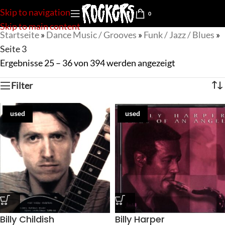
Skip to navigation
0
Skip to main content
Startseite
»
Dance Music / Grooves
»
Funk / Jazz / Blues
»
Seite 3
Ergebnisse 25 – 36 von 394 werden angezeigt
Filter
used
used
Billy Childish
Billy Harper