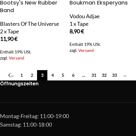
Bootsy's New Rubber
Boukman Eksperyans
Band
Vodou Adjae
Blasters Of The Universe
1 x Tape
2 x Tape
8,90
€
11,90
€
Enthält 19% USt.
zzgl.
Versand
Enthält 19% USt.
zzgl.
Versand
←
1
2
3
4
5
6
…
31
32
33
→
Öffnungszeiten
Montag-Freitag: 11:00-19:00
Samstag: 11:00-18:00