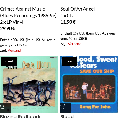
Crimes Against Music
Soul Of An Angel
(Blues Recordings 1986-99)
1 x CD
2 x LP Vinyl
11,90
€
29,90
€
Enthält 0% USt. (kein USt-Ausweis
gem. §25a UStG)
Enthält 0% USt. (kein USt-Ausweis
zzgl.
Versand
gem. §25a UStG)
zzgl.
Versand
used
used
Blazing Redheads
Blood