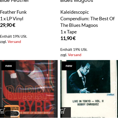
Blue Feather
Blues Magoos
Feather Funk
Kaleidescopic
1 x LP Vinyl
Compendium: The Best Of
29,90
€
The Blues Magoos
1 x Tape
Enthält 19% USt.
11,90
€
zzgl.
Versand
Enthält 19% USt.
zzgl.
Versand
new
new