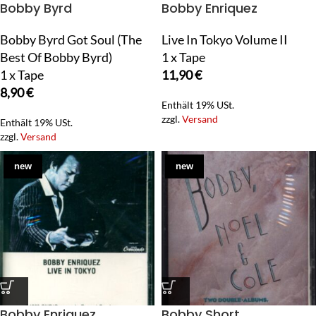
Bobby Byrd
Bobby Enriquez
Bobby Byrd Got Soul (The
Live In Tokyo Volume II
Best Of Bobby Byrd)
1 x Tape
1 x Tape
11,90
€
8,90
€
Enthält 19% USt.
zzgl.
Versand
Enthält 19% USt.
zzgl.
Versand
new
new
Bobby Enriquez
Bobby Short