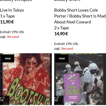
Live In Tokyo
Bobby Short Loves Cole
1 x Tape
Porter / Bobby Short Is Mad
11,90
€
About Noel Coward
2 x Tape
Enthält 19% USt.
14,90
€
zzgl.
Versand
Enthält 19% USt.
zzgl.
Versand
new
new