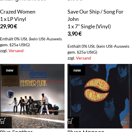
Crazed Women
Save Our Ship / Song For
1 x LP Vinyl
John
29,90
€
1 x 7" Single (Vinyl)
3,90
€
Enthält 0% USt. (kein USt-Ausweis
gem. §25a UStG)
Enthält 0% USt. (kein USt-Ausweis
zzgl.
Versand
gem. §25a UStG)
zzgl.
Versand
new
new