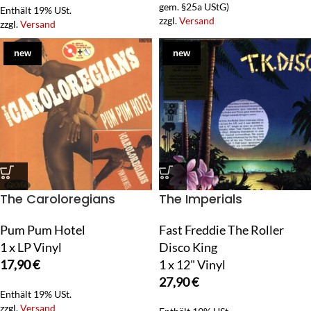
gem. §25a UStG)
Enthält 19% USt.
zzgl.
Versand
zzgl.
Versand
new
new
The Caroloregians
The Imperials
Pum Pum Hotel
Fast Freddie The Roller
1 x LP Vinyl
Disco King
17,90
€
1 x 12" Vinyl
27,90
€
Enthält 19% USt.
zzgl.
Versand