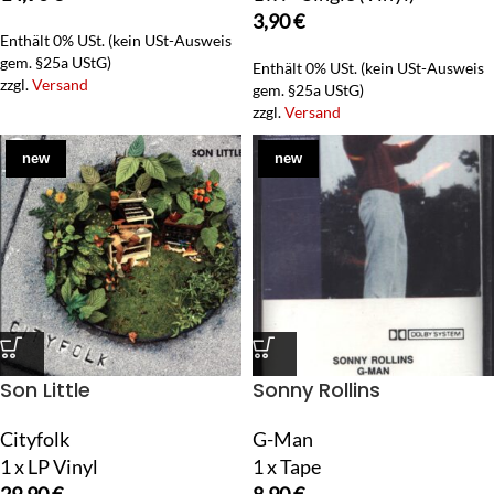
3,90
€
Enthält 0% USt. (kein USt-Ausweis
gem. §25a UStG)
Enthält 0% USt. (kein USt-Ausweis
zzgl.
Versand
gem. §25a UStG)
zzgl.
Versand
new
new
Son Little
Sonny Rollins
Cityfolk
G-Man
1 x LP Vinyl
1 x Tape