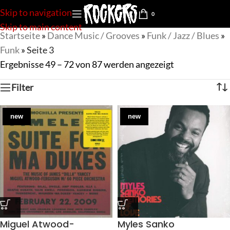
Skip to navigation
0
Skip to main content
Startseite
»
Dance Music / Grooves
»
Funk / Jazz / Blues
»
Funk
»
Seite 3
Ergebnisse 49 – 72 von 87 werden angezeigt
Filter
new
new
Miguel Atwood-
Myles Sanko