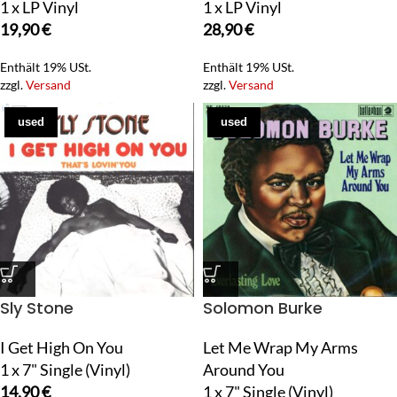
1 x LP Vinyl
1 x LP Vinyl
19,90
€
28,90
€
Enthält 19% USt.
Enthält 19% USt.
zzgl.
Versand
zzgl.
Versand
used
used
Sly Stone
Solomon Burke
I Get High On You
Let Me Wrap My Arms
1 x 7" Single (Vinyl)
Around You
14,90
€
1 x 7" Single (Vinyl)