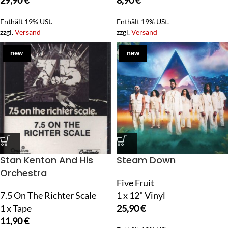
29,90
€
8,90
€
Enthält 19% USt.
Enthält 19% USt.
zzgl.
Versand
zzgl.
Versand
new
new
Stan Kenton And His
Steam Down
Orchestra
Five Fruit
7.5 On The Richter Scale
1 x 12" Vinyl
1 x Tape
25,90
€
11,90
€