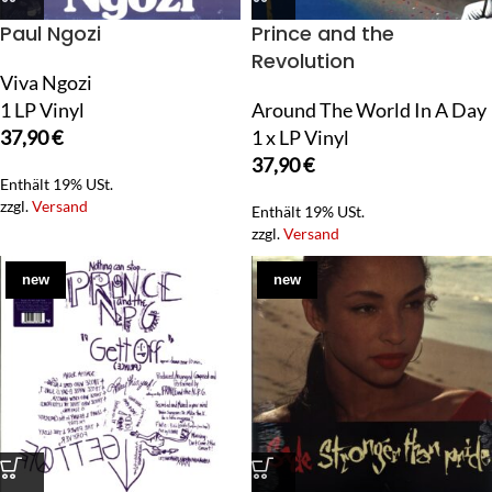
Paul Ngozi
Prince and the
Revolution
Viva Ngozi
1 LP Vinyl
Around The World In A Day
37,90
€
1 x LP Vinyl
37,90
€
Enthält 19% USt.
zzgl.
Versand
Enthält 19% USt.
zzgl.
Versand
new
new