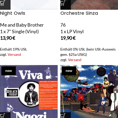
Night Owls
Orchestre Sinza
Me and Baby Brother
76
1 x 7" Single (Vinyl)
1 x LP Vinyl
13,90
€
19,90
€
Enthält 19% USt.
Enthält 0% USt. (kein USt-Ausweis
zzgl.
Versand
gem. §25a UStG)
zzgl.
Versand
new
new