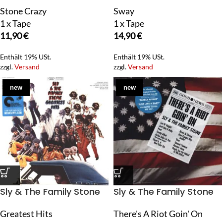
Stone Crazy
Sway
1 x Tape
1 x Tape
11,90
€
14,90
€
Enthält 19% USt.
Enthält 19% USt.
zzgl.
Versand
zzgl.
Versand
new
new
Sly & The Family Stone
Sly & The Family Stone
Greatest Hits
There's A Riot Goin' On