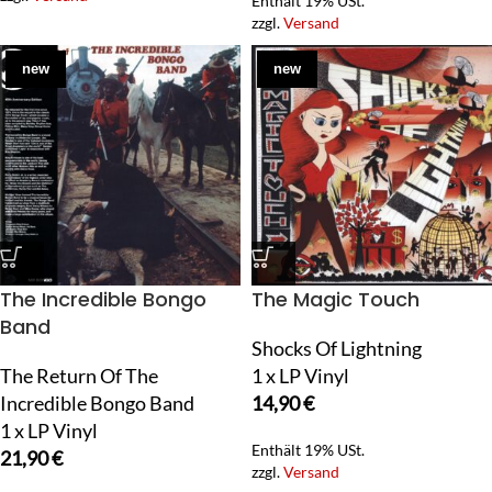
Enthält 19% USt.
zzgl.
Versand
new
new
The Incredible Bongo
The Magic Touch
Band
Shocks Of Lightning
The Return Of The
1 x LP Vinyl
Incredible Bongo Band
14,90
€
1 x LP Vinyl
Enthält 19% USt.
21,90
€
zzgl.
Versand