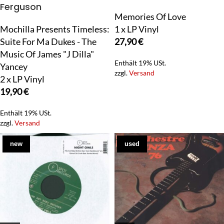
Ferguson
Memories Of Love
Mochilla Presents Timeless:
1 x LP Vinyl
Suite For Ma Dukes - The
27,90
€
Music Of James "J Dilla"
Enthält 19% USt.
Yancey
zzgl.
Versand
2 x LP Vinyl
19,90
€
Enthält 19% USt.
zzgl.
Versand
new
used