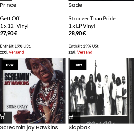
Prince
Sade
Gett Off
Stronger Than Pride
1 x 12" Vinyl
1 x LP Vinyl
27,90
€
28,90
€
Enthält 19% USt.
Enthält 19% USt.
zzgl.
Versand
zzgl.
Versand
new
new
Screamin'jay Hawkins
Slapbak