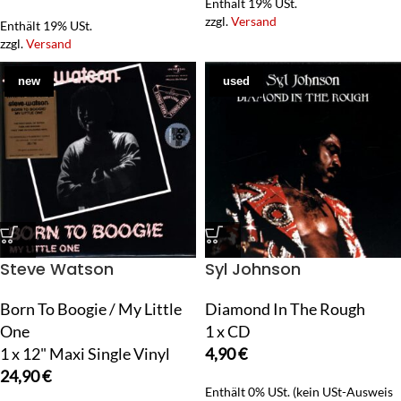
Enthält 19% USt.
zzgl.
Versand
Enthält 19% USt.
zzgl.
Versand
new
used
Steve Watson
Syl Johnson
Born To Boogie / My Little
Diamond In The Rough
One
1 x CD
1 x 12" Maxi Single Vinyl
4,90
€
24,90
€
Enthält 0% USt. (kein USt-Ausweis