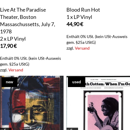
Live At The Paradise
Blood Run Hot
Theater, Boston
1 x LP Vinyl
Massaschussetts, July 7,
44,90
€
1978
Enthält 0% USt. (kein USt-Ausweis
2 x LP Vinyl
gem. §25a UStG)
17,90
€
zzgl.
Versand
Enthält 0% USt. (kein USt-Ausweis
gem. §25a UStG)
zzgl.
Versand
new
used