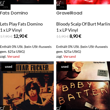
-28%
-25%
Fats Domino
GravelRoad
Lets Play Fats Domino
Bloody Scalp Of Burt Marlin
1 x LP Vinyl
1 x LP Vinyl
12,90
€
8,90
€
17,90
€
11,90
€
Enthält 0% USt. (kein USt-Ausweis
Enthält 0% USt. (kein USt-Ausweis
gem. §25a UStG)
gem. §25a UStG)
zzgl.
Versand
zzgl.
Versand
used
used