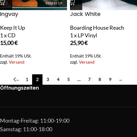
Ingvay
Jack White
Keep It Up
Boarding House Reach
1 x CD
1 x LP Vinyl
15,00
€
25,90
€
Enthält 19% USt.
Enthält 19% USt.
zzgl.
Versand
zzgl.
Versand
←
1
2
3
4
5
…
7
8
9
→
Öffnungszeiten
Montag-Freitag: 11:00-19:00
Samstag: 11:00-18:00