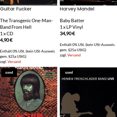
Guitar Fucker
Harvey Mandel
The Transgenic One-Man-
Baby Batter
Band From Hell
1 x LP Vinyl
1 x CD
34,90
€
4,90
€
Enthält 0% USt. (kein USt-Ausweis
gem. §25a UStG)
Enthält 0% USt. (kein USt-Ausweis
zzgl.
Versand
gem. §25a UStG)
zzgl.
Versand
used
used