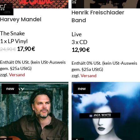
Henrik Freischlader
-28%
Harvey Mandel
Band
The Snake
Live
1 x LP Vinyl
3 x CD
17,90
€
24,90
€
12,90
€
Enthält 0% USt. (kein USt-Ausweis
Enthält 0% USt. (kein USt-Ausweis
gem. §25a UStG)
gem. §25a UStG)
zzgl.
Versand
zzgl.
Versand
new
new