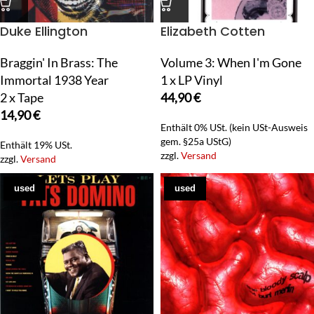
Duke Ellington
Elizabeth Cotten
Braggin' In Brass: The
Volume 3: When I'm Gone
Immortal 1938 Year
1 x LP Vinyl
2 x Tape
44,90
€
14,90
€
Enthält 0% USt. (kein USt-Ausweis
gem. §25a UStG)
Enthält 19% USt.
zzgl.
Versand
zzgl.
Versand
used
used