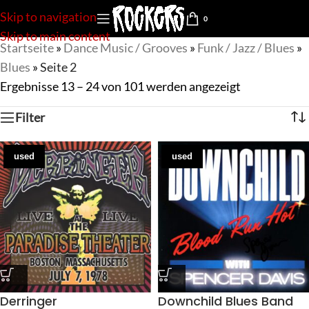
Skip to navigation
0
Skip to main content
Startseite
»
Dance Music / Grooves
»
Funk / Jazz / Blues
»
Blues
»
Seite 2
Ergebnisse 13 – 24 von 101 werden angezeigt
Filter
used
used
Derringer
Downchild Blues Band