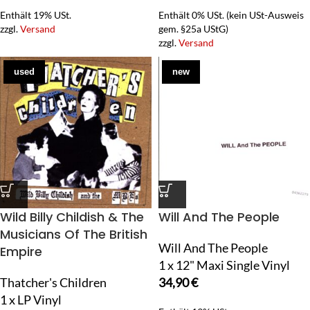
Enthält 19% USt.
Enthält 0% USt. (kein USt-Ausweis
zzgl.
Versand
gem. §25a UStG)
zzgl.
Versand
used
new
Wild Billy Childish & The
Will And The People
Musicians Of The British
Will And The People
Empire
1 x 12" Maxi Single Vinyl
Thatcher's Children
34,90
€
1 x LP Vinyl