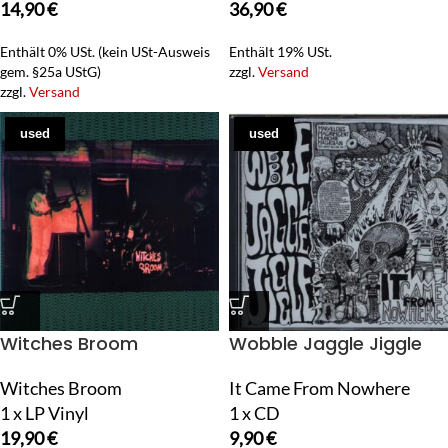
14,90
€
36,90
€
Enthält 0% USt. (kein USt-Ausweis
Enthält 19% USt.
gem. §25a UStG)
zzgl.
Versand
zzgl.
Versand
used
used
Witches Broom
Wobble Jaggle Jiggle
Witches Broom
It Came From Nowhere
1 x LP Vinyl
1 x CD
19,90
€
9,90
€