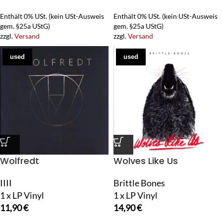
Enthält 0% USt. (kein USt-Ausweis
Enthält 0% USt. (kein USt-Ausweis
gem. §25a UStG)
gem. §25a UStG)
zzgl.
Versand
zzgl.
Versand
used
used
Wolfredt
Wolves Like Us
IIII
Brittle Bones
1 x LP Vinyl
1 x LP Vinyl
11,90
€
14,90
€