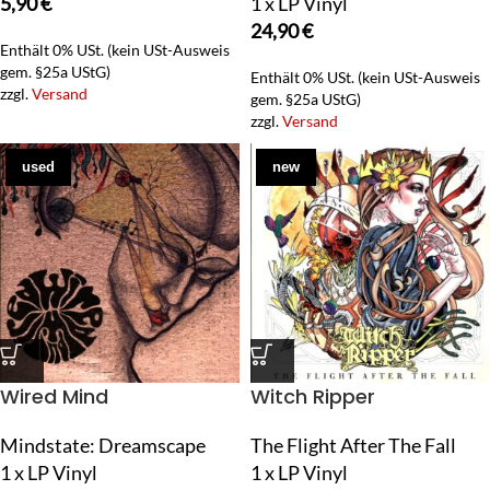
5,90
€
1 x LP Vinyl
24,90
€
Enthält 0% USt. (kein USt-Ausweis
gem. §25a UStG)
Enthält 0% USt. (kein USt-Ausweis
zzgl.
Versand
gem. §25a UStG)
zzgl.
Versand
used
new
Wired Mind
Witch Ripper
Mindstate: Dreamscape
The Flight After The Fall
1 x LP Vinyl
1 x LP Vinyl