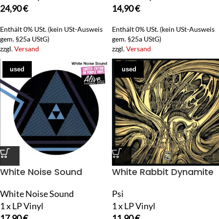
24,90
€
14,90
€
Enthält 0% USt. (kein USt-Ausweis
Enthält 0% USt. (kein USt-Ausweis
gem. §25a UStG)
gem. §25a UStG)
zzgl.
Versand
zzgl.
Versand
used
used
White Noise Sound
White Rabbit Dynamite
White Noise Sound
Psi
1 x LP Vinyl
1 x LP Vinyl
17,90
€
11,90
€