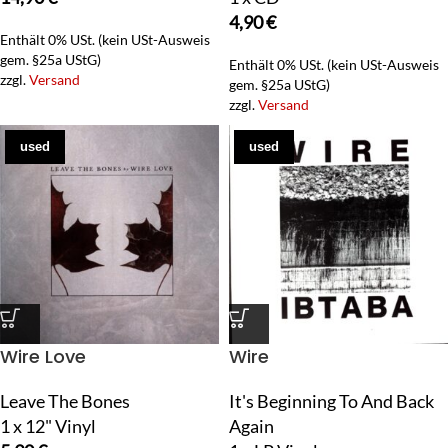
4,90
€
Enthält 0% USt. (kein USt-Ausweis
gem. §25a UStG)
Enthält 0% USt. (kein USt-Ausweis
zzgl.
Versand
gem. §25a UStG)
zzgl.
Versand
used
used
Wire Love
Wire
Leave The Bones
It's Beginning To And Back
1 x 12" Vinyl
Again