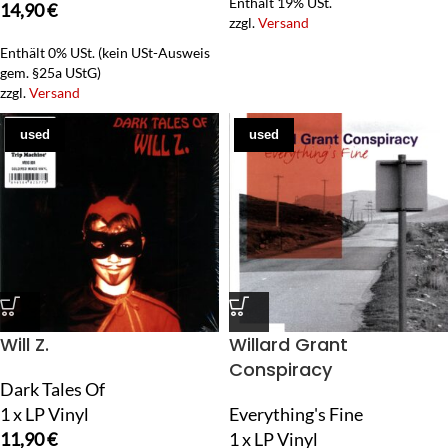
Enthält 19% USt.
14,90
€
zzgl.
Versand
Enthält 0% USt. (kein USt-Ausweis
gem. §25a UStG)
zzgl.
Versand
used
used
Will Z.
Willard Grant
Conspiracy
Dark Tales Of
1 x LP Vinyl
Everything's Fine
11,90
€
1 x LP Vinyl