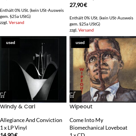
27,90
€
Enthält 0% USt. (kein USt-Ausweis
gem. §25a UStG)
Enthält 0% USt. (kein USt-Ausweis
zzgl.
Versand
gem. §25a UStG)
zzgl.
Versand
used
used
Windy & Carl
Wipeout
Allegiance And Conviction
Come Into My
1 x LP Vinyl
Biomechanical Loveboat
14,90
€
1 x CD