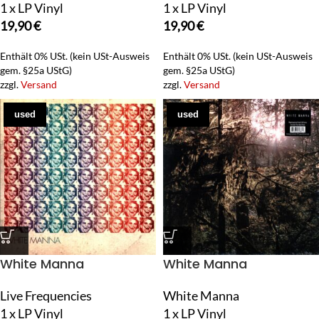
1 x LP Vinyl
1 x LP Vinyl
19,90
€
19,90
€
Enthält 0% USt. (kein USt-Ausweis
Enthält 0% USt. (kein USt-Ausweis
gem. §25a UStG)
gem. §25a UStG)
zzgl.
Versand
zzgl.
Versand
used
used
White Manna
White Manna
Live Frequencies
White Manna
1 x LP Vinyl
1 x LP Vinyl