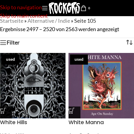
Skip to navigation
0
Skip to main content
Startseite
»
Alternative / Indie
»
Seite 105
Ergebnisse 2497 – 2520 von 2563 werden angezeigt
Filter
used
used
White Hills
White Manna