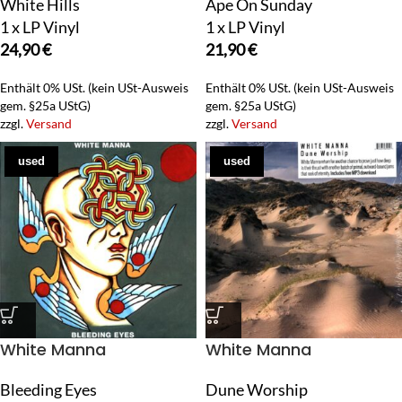
White Hills
Ape On Sunday
1 x LP Vinyl
1 x LP Vinyl
24,90
€
21,90
€
Enthält 0% USt. (kein USt-Ausweis
Enthält 0% USt. (kein USt-Ausweis
gem. §25a UStG)
gem. §25a UStG)
zzgl.
Versand
zzgl.
Versand
used
used
White Manna
White Manna
Bleeding Eyes
Dune Worship