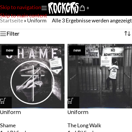
Skip to navigation
0
Skip to main content
Startseite
»
Uniform
Alle 3 Ergebnisse werden angezeigt
Filter
new
new
Uniform
Uniform
Shame
The Long Walk