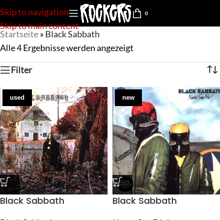
Skip to navigation
0
Skip to main content
Startseite
»
Black Sabbath
Alle 4 Ergebnisse werden angezeigt
Filter
used
new
Black Sabbath
Black Sabbath