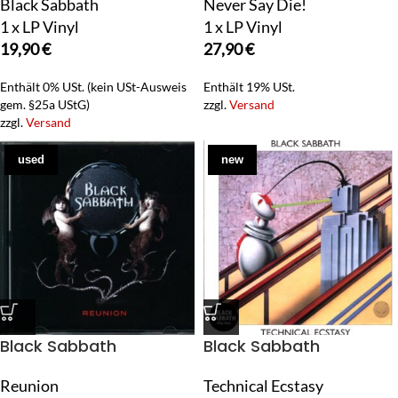
Black Sabbath
Never Say Die!
1 x LP Vinyl
1 x LP Vinyl
19,90
€
27,90
€
Enthält 0% USt. (kein USt-Ausweis
Enthält 19% USt.
gem. §25a UStG)
zzgl.
Versand
zzgl.
Versand
used
new
Black Sabbath
Black Sabbath
Reunion
Technical Ecstasy