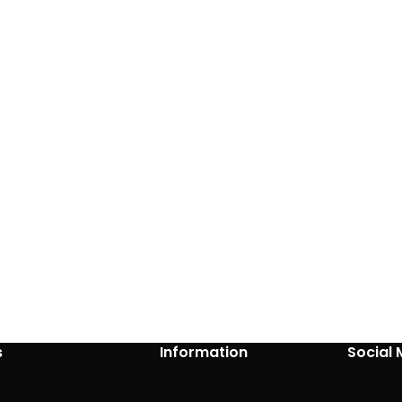
s
Information
Social 