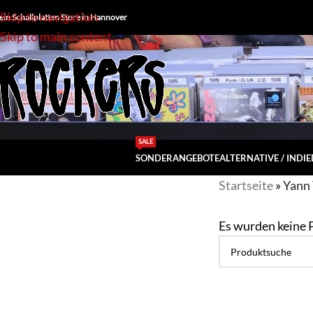
Skip to navigation
ein Schallplatten Store in Hannover
Skip to main content
SALE
SONDERANGEBOTE
ALTERNATIVE / INDIE
Startseite
»
Yann 
Es wurden keine 