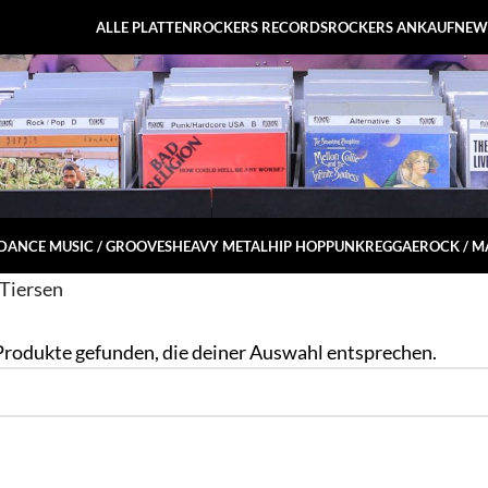
ALLE PLATTEN
ROCKERS RECORDS
ROCKERS ANKAUF
NEW
DANCE MUSIC / GROOVES
HEAVY METAL
HIP HOP
PUNK
REGGAE
ROCK / 
Tiersen
Produkte gefunden, die deiner Auswahl entsprechen.