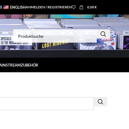
S
ENGLISH
ANMELDEN / REGISTRIEREN
0,00
€
MAINSTREAM
ZUBEHÖR