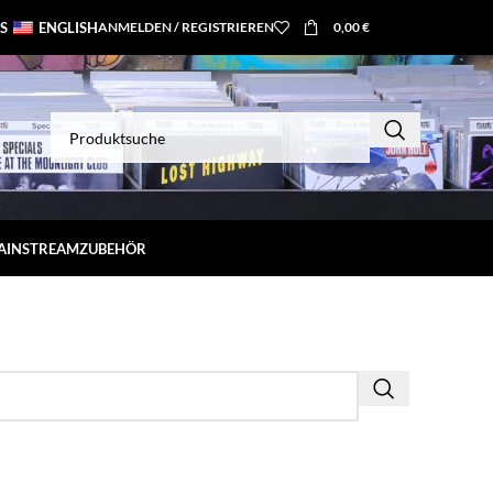
S
ENGLISH
ANMELDEN / REGISTRIEREN
0,00
€
MAINSTREAM
ZUBEHÖR