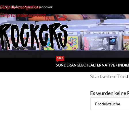
Skip to navigation
ein Schallplatten Store in Hannover
Skip to main content
SALE
SONDERANGEBOTE
ALTERNATIVE / INDIE
Startseite
»
Trust
Es wurden keine 