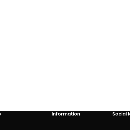
s
Information
Social 