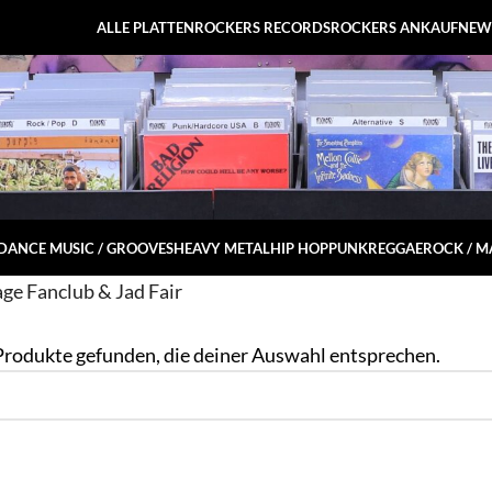
ALLE PLATTEN
ROCKERS RECORDS
ROCKERS ANKAUF
NEW
DANCE MUSIC / GROOVES
HEAVY METAL
HIP HOP
PUNK
REGGAE
ROCK / 
ge Fanclub & Jad Fair
Produkte gefunden, die deiner Auswahl entsprechen.