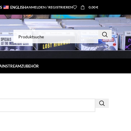
S
ENGLISH
ANMELDEN / REGISTRIEREN
0,00
€
MAINSTREAM
ZUBEHÖR