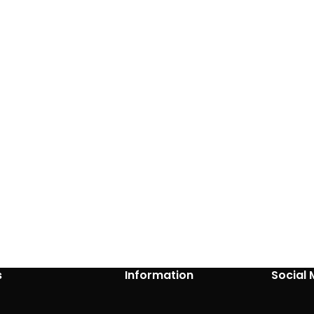
s
Information
Social 