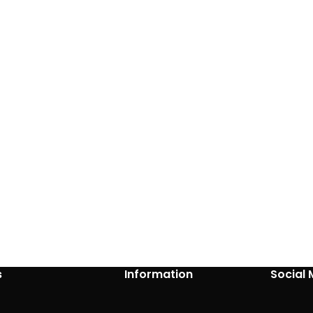
s
Information
Social 