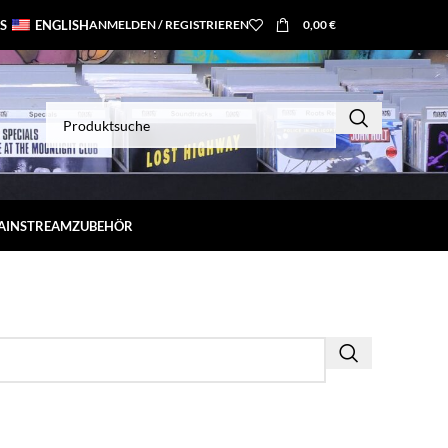
S
ENGLISH
ANMELDEN / REGISTRIEREN
0,00
€
MAINSTREAM
ZUBEHÖR