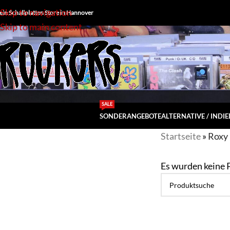
Skip to navigation
ein Schallplatten Store in Hannover
Skip to main content
SALE
SONDERANGEBOTE
ALTERNATIVE / INDIE
Startseite
»
Roxy
Es wurden keine 