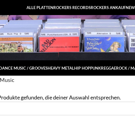
ALLE PLATTEN
ROCKERS RECORDS
ROCKERS ANKAUF
NEW
DANCE MUSIC / GROOVES
HEAVY METAL
HIP HOP
PUNK
REGGAE
ROCK / 
 Music
Produkte gefunden, die deiner Auswahl entsprechen.