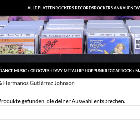
ALLE PLATTEN
ROCKERS RECORDS
ROCKERS ANKAUF
NEW
DANCE MUSIC / GROOVES
HEAVY METAL
HIP HOP
PUNK
REGGAE
ROCK / 
& Hermanos Gutiérrez Johnson
Produkte gefunden, die deiner Auswahl entsprechen.