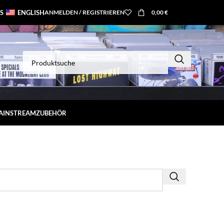
S
ENGLISH
ANMELDEN / REGISTRIEREN
0,00
€
MAINSTREAM
ZUBEHÖR