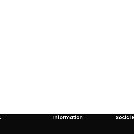
s
Information
Social 