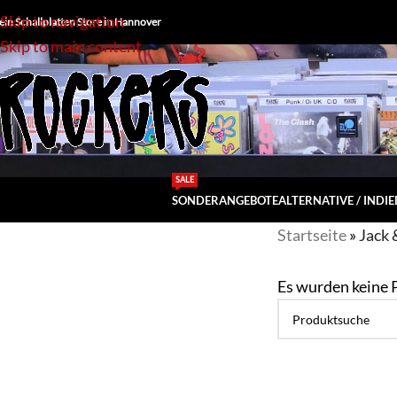
Skip to navigation
ein Schallplatten Store in Hannover
Skip to main content
SALE
SONDERANGEBOTE
ALTERNATIVE / INDIE
Startseite
»
Jack 
Es wurden keine 