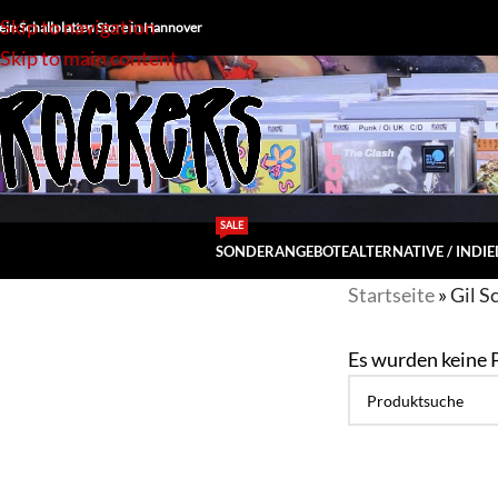
Skip to navigation
ein Schallplatten Store in Hannover
Skip to main content
SALE
SONDERANGEBOTE
ALTERNATIVE / INDIE
Startseite
»
Gil S
Es wurden keine 