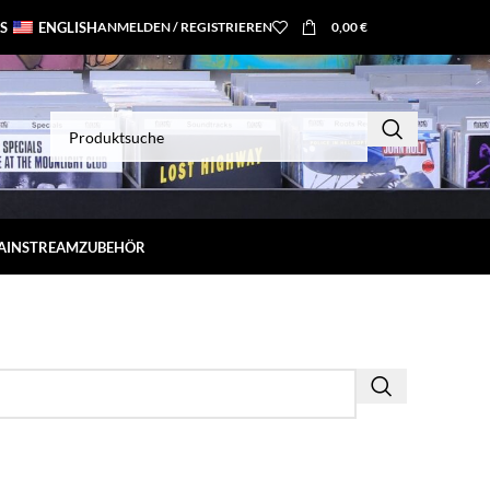
S
ENGLISH
ANMELDEN / REGISTRIEREN
0,00
€
MAINSTREAM
ZUBEHÖR