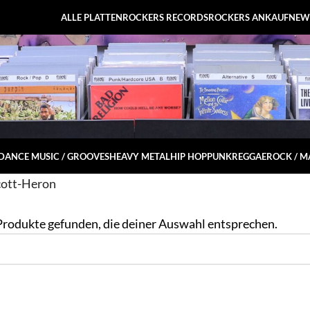
ALLE PLATTEN
ROCKERS RECORDS
ROCKERS ANKAUF
NEW
DANCE MUSIC / GROOVES
HEAVY METAL
HIP HOP
PUNK
REGGAE
ROCK / 
cott-Heron
Produkte gefunden, die deiner Auswahl entsprechen.