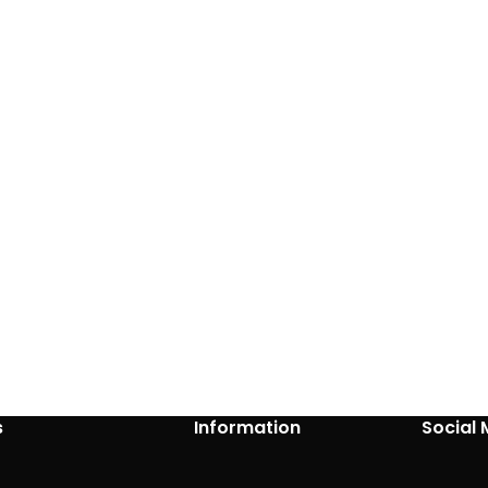
s
Information
Social 