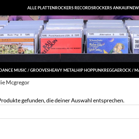
ALLE PLATTEN
ROCKERS RECORDS
ROCKERS ANKAUF
NEW
DANCE MUSIC / GROOVES
HEAVY METAL
HIP HOP
PUNK
REGGAE
ROCK / 
die Mcgregor
Produkte gefunden, die deiner Auswahl entsprechen.