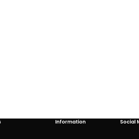
s
Information
Social 