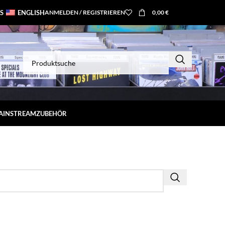
S
ENGLISH
ANMELDEN / REGISTRIEREN
0,00
€
MAINSTREAM
ZUBEHÖR