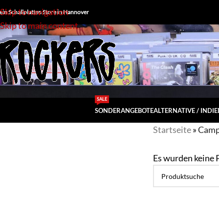
Skip to navigation
ein Schallplatten Store in Hannover
Skip to main content
SALE
SONDERANGEBOTE
ALTERNATIVE / INDIE
Startseite
»
Camp
Es wurden keine 