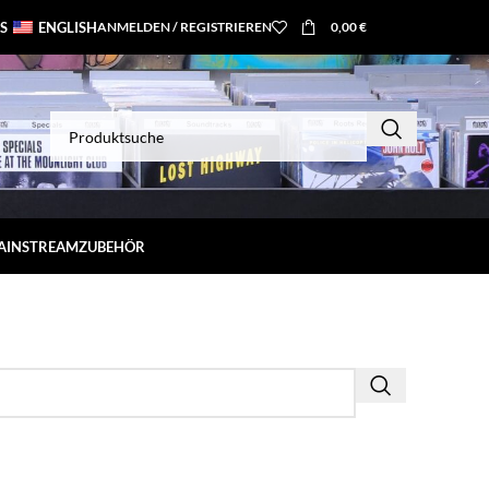
S
ENGLISH
ANMELDEN / REGISTRIEREN
0,00
€
MAINSTREAM
ZUBEHÖR