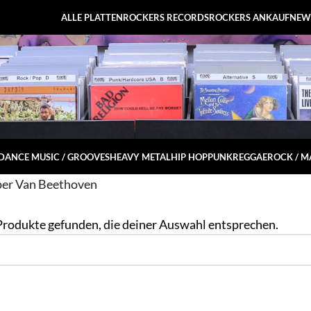
ALLE PLATTEN
ROCKERS RECORDS
ROCKERS ANKAUF
NEW
DANCE MUSIC / GROOVES
HEAVY METAL
HIP HOP
PUNK
REGGAE
ROCK / 
er Van Beethoven
Produkte gefunden, die deiner Auswahl entsprechen.