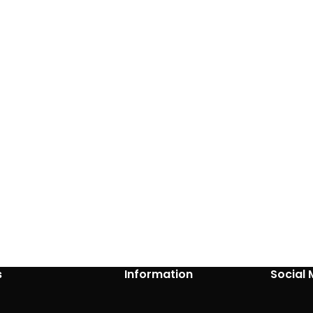
s
Information
Social 