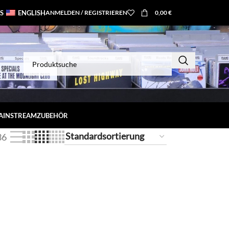
S
ENGLISH
ANMELDEN / REGISTRIEREN
0,00
€
MAINSTREAM
ZUBEHÖR
36