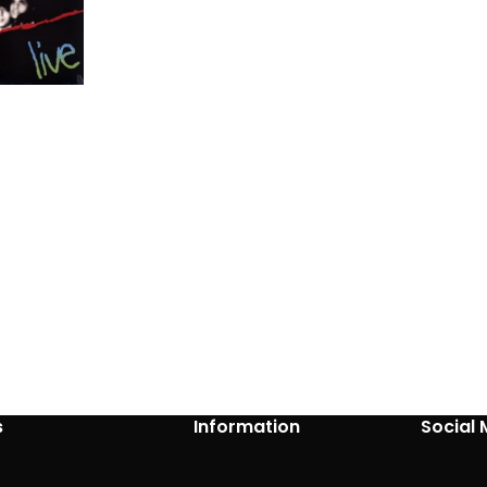
s
Information
Social 