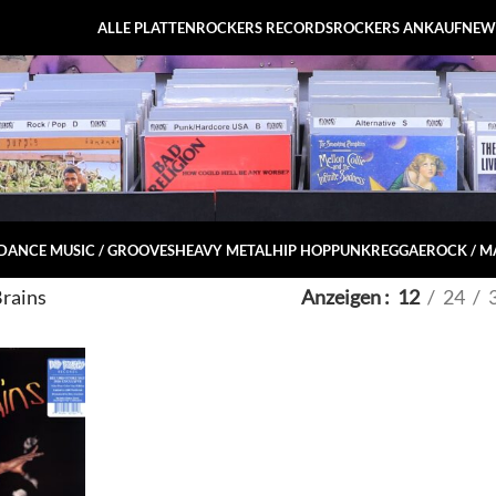
ALLE PLATTEN
ROCKERS RECORDS
ROCKERS ANKAUF
NEW
DANCE MUSIC / GROOVES
HEAVY METAL
HIP HOP
PUNK
REGGAE
ROCK / 
rains
Anzeigen
12
24